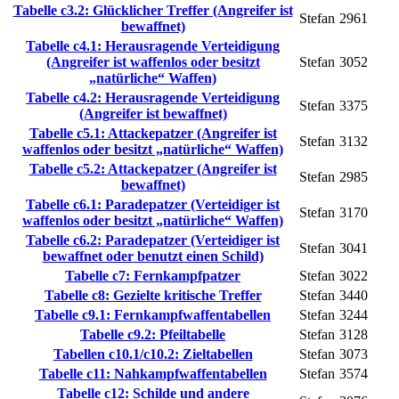
Tabelle c3.2: Glücklicher Treffer (Angreifer ist
Stefan
2961
bewaffnet)
Tabelle c4.1: Herausragende Verteidigung
(Angreifer ist waffenlos oder besitzt
Stefan
3052
„natürliche“ Waffen)
Tabelle c4.2: Herausragende Verteidigung
Stefan
3375
(Angreifer ist bewaffnet)
Tabelle c5.1: Attackepatzer (Angreifer ist
Stefan
3132
waffenlos oder besitzt „natürliche“ Waffen)
Tabelle c5.2: Attackepatzer (Angreifer ist
Stefan
2985
bewaffnet)
Tabelle c6.1: Paradepatzer (Verteidiger ist
Stefan
3170
waffenlos oder besitzt „natürliche“ Waffen)
Tabelle c6.2: Paradepatzer (Verteidiger ist
Stefan
3041
bewaffnet oder benutzt einen Schild)
Tabelle c7: Fernkampfpatzer
Stefan
3022
Tabelle c8: Gezielte kritische Treffer
Stefan
3440
Tabelle c9.1: Fernkampfwaffentabellen
Stefan
3244
Tabelle c9.2: Pfeiltabelle
Stefan
3128
Tabellen c10.1/c10.2: Zieltabellen
Stefan
3073
Tabelle c11: Nahkampfwaffentabellen
Stefan
3574
Tabelle c12: Schilde und andere