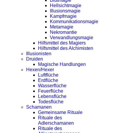
Blutmagie
Hellsichtmagie
Illusionsmagie
Kampfmagie
Kommunikationsmagie
Metamagie
Nekromantie
Verwandlungsmagie
Hilfsmittel des Magiers
Hilfsmittel des Alchimisten
Illusionisten
Druiden
Magische Handlungen
Hexen/Hexer
Luftflüche
Erdflüche
Wasserflüche
Feuerflüche
Lebensflüche
Todesflüche
Schamanen
Gemeinsame Rituale
Rituale des
Adlerschamanen
Rituale des