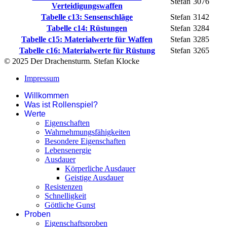
Stefan
3076
Verteidigungswaffen
Tabelle c13: Sensenschläge
Stefan
3142
Tabelle c14: Rüstungen
Stefan
3284
Tabelle c15: Materialwerte für Waffen
Stefan
3285
Tabelle c16: Materialwerte für Rüstung
Stefan
3265
© 2025 Der Drachensturm. Stefan Klocke
Impressum
Willkommen
Was ist Rollenspiel?
Werte
Eigenschaften
Wahrnehmungsfähigkeiten
Besondere Eigenschaften
Lebensenergie
Ausdauer
Körperliche Ausdauer
Geistige Ausdauer
Resistenzen
Schnelligkeit
Göttliche Gunst
Proben
Eigenschaftsproben