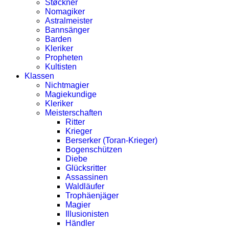
Støckner
Nomagiker
Astralmeister
Bannsänger
Barden
Kleriker
Propheten
Kultisten
Klassen
Nichtmagier
Magiekundige
Kleriker
Meisterschaften
Ritter
Krieger
Berserker (Toran-Krieger)
Bogenschützen
Diebe
Glücksritter
Assassinen
Waldläufer
Trophäenjäger
Magier
Illusionisten
Händler