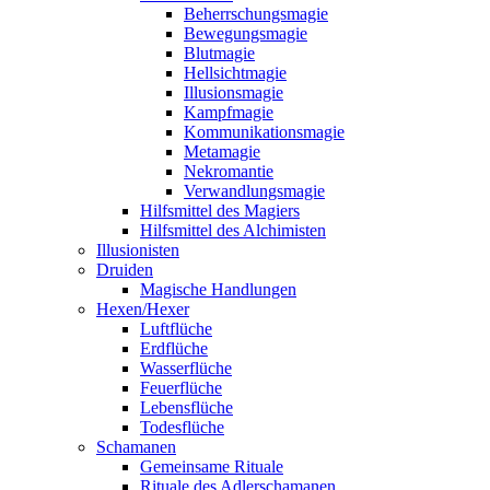
Beherrschungsmagie
Bewegungsmagie
Blutmagie
Hellsichtmagie
Illusionsmagie
Kampfmagie
Kommunikationsmagie
Metamagie
Nekromantie
Verwandlungsmagie
Hilfsmittel des Magiers
Hilfsmittel des Alchimisten
Illusionisten
Druiden
Magische Handlungen
Hexen/Hexer
Luftflüche
Erdflüche
Wasserflüche
Feuerflüche
Lebensflüche
Todesflüche
Schamanen
Gemeinsame Rituale
Rituale des Adlerschamanen