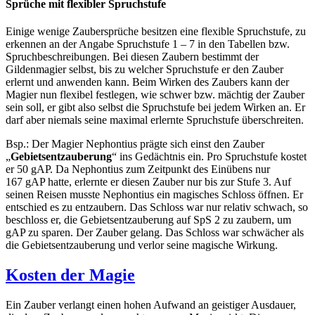
Sprüche mit flexibler Spruchstufe
Einige wenige Zaubersprüche besitzen eine flexible Spruchstufe, zu
erkennen an der Angabe Spruchstufe 1 – 7 in den Tabellen bzw.
Spruchbeschreibungen. Bei diesen Zaubern bestimmt der
Gildenmagier selbst, bis zu welcher Spruchstufe er den Zauber
erlernt und anwenden kann. Beim Wirken des Zaubers kann der
Magier nun flexibel festlegen, wie schwer bzw. mächtig der Zauber
sein soll, er gibt also selbst die Spruchstufe bei jedem Wirken an. Er
darf aber niemals seine maximal erlernte Spruchstufe überschreiten.
Bsp.: Der Magier Nephontius prägte sich einst den Zauber
„
Gebietsentzauberung
“ ins Gedächtnis ein. Pro Spruchstufe kostet
er 50 gAP. Da Nephontius zum Zeitpunkt des Einübens nur
167 gAP hatte, erlernte er diesen Zauber nur bis zur Stufe 3. Auf
seinen Reisen musste Nephontius ein magisches Schloss öffnen. Er
entschied es zu entzaubern. Das Schloss war nur relativ schwach, so
beschloss er, die Gebietsentzauberung auf SpS 2 zu zaubern, um
gAP zu sparen. Der Zauber gelang. Das Schloss war schwächer als
die Gebietsentzauberung und verlor seine magische Wirkung.
Kosten der Magie
Ein Zauber verlangt einen hohen Aufwand an geistiger Ausdauer,