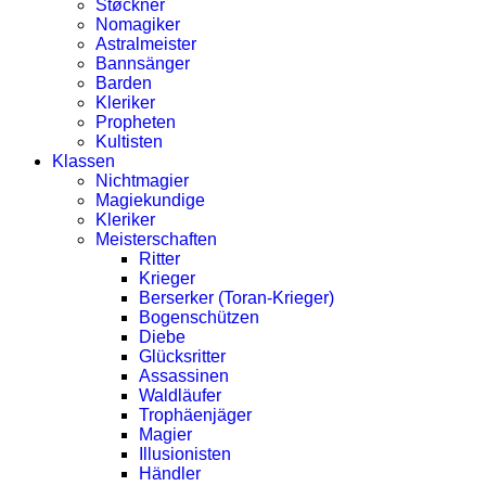
Støckner
Nomagiker
Astralmeister
Bannsänger
Barden
Kleriker
Propheten
Kultisten
Klassen
Nichtmagier
Magiekundige
Kleriker
Meisterschaften
Ritter
Krieger
Berserker (Toran-Krieger)
Bogenschützen
Diebe
Glücksritter
Assassinen
Waldläufer
Trophäenjäger
Magier
Illusionisten
Händler