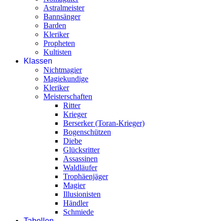
Astralmeister
Bannsänger
Barden
Kleriker
Propheten
Kultisten
Klassen
Nichtmagier
Magiekundige
Kleriker
Meisterschaften
Ritter
Krieger
Berserker (Toran-Krieger)
Bogenschützen
Diebe
Glücksritter
Assassinen
Waldläufer
Trophäenjäger
Magier
Illusionisten
Händler
Schmiede
Tabellen