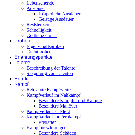
Lebensenergie
Ausdauer
Körperliche Ausdauer
Geistige Ausdauer
Resistenzen
Schnelligkeit
Göttliche Gunst
Proben
Eigenschaftsproben
Talentproben
Erfahrungspunkte
Talente
Beschreibung der Talente
Steigerung von Talenten
Berufe
Kampf
Relevante Kampfwerte
Kampfverlauf im Nahkampf
Besondere Kämpfer und Kämpfe
Besondere Manöver
Kampfverlauf zu Pferd
Kampfverlauf im Fernkampf
Pfeilarten
Kampfauswirkungen
Besondere Schäden