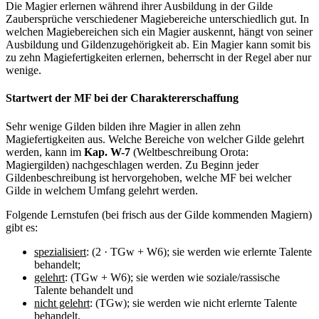
Die Magier erlernen während ihrer Ausbildung in der Gilde
Zaubersprüche verschiedener Magiebereiche unterschiedlich gut. In
welchen Magiebereichen sich ein Magier auskennt, hängt von seiner
Ausbildung und Gildenzugehörigkeit ab. Ein Magier kann somit bis
zu zehn Magiefertigkeiten erlernen, beherrscht in der Regel aber nur
wenige.
Startwert der MF bei der Charaktererschaffung
Sehr wenige Gilden bilden ihre Magier in allen zehn
Magiefertigkeiten aus. Welche Bereiche von welcher Gilde gelehrt
werden, kann im
Kap. W-7
(Weltbeschreibung Orota:
Magiergilden) nach­ge­schla­­gen werden. Zu Beginn jeder
Gildenbeschreibung ist hervorgehoben, welche MF bei welcher
Gilde in welchem Umfang gelehrt werden.
Folgende Lernstufen (bei frisch aus der Gilde kommenden Magiern)
gibt es:
spezialisiert
: (2 · TGw + W6); sie werden wie erlernte Talente
behandelt;
gelehrt
: (TGw + W6); sie werden wie soziale/rassische
Talente behandelt und
nicht gelehrt
: (TGw); sie werden wie nicht erlernte Talente
behandelt.