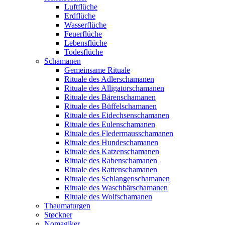
Luftflüche
Erdflüche
Wasserflüche
Feuerflüche
Lebensflüche
Todesflüche
Schamanen
Gemeinsame Rituale
Rituale des Adlerschamanen
Rituale des Alligatorschamanen
Rituale des Bärenschamanen
Rituale des Büffelschamanen
Rituale des Eidechsenschamanen
Rituale des Eulenschamanen
Rituale des Fledermausschamanen
Rituale des Hundeschamanen
Rituale des Katzenschamanen
Rituale des Rabenschamanen
Rituale des Rattenschamanen
Rituale des Schlangenschamanen
Rituale des Waschbärschamanen
Rituale des Wolfschamanen
Thaumaturgen
Støckner
Nomagiker