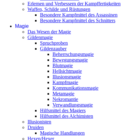
Erlernen und Verbessern der Kampffertigkeiten
Waffen, Schilde und Rüstungen
Besondere Kampfmittel des Assassinen
Besondere Kampfmittel des Schnitters
Magie
Das Wesen der Magie
Gildenmagie
Spruchproben
Gildenzauber
Beherrschungsmagie
Bewegungsmagie
Blutmagie
Hellsichtmagie
Illusionsmagie
Kampfmagie
Kommunikationsmagie
Metamagie
Nekromantie
Verwandlungsmagie
Hilfsmittel des Magiers
Hilfsmittel des Alchimisten
Illusionisten
Druiden
Magische Handlungen
Hexen/Hexer