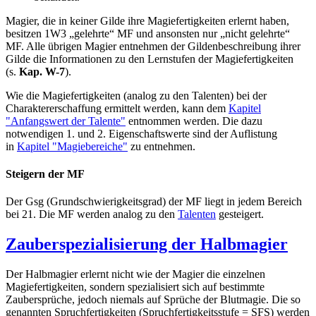
Magier, die in keiner Gilde ihre Magiefertigkeiten erlernt haben,
besitzen 1W3 „gelehrte“ MF und ansonsten nur „nicht gelehrte“
MF. Alle übrigen Magier entnehmen der Gildenbeschreibung ihrer
Gilde die Informationen zu den Lernstufen der Magiefertigkeiten
(s.
Kap. W-7
).
Wie die Magiefertigkeiten (analog zu den Talenten) bei der
Charaktererschaffung ermittelt werden, kann dem
Kapitel
"Anfangswert der Talente"
entnommen werden. Die dazu
notwendigen 1. und 2. Eigenschaftswerte sind der Auflistung
in
Kapitel "Magiebereiche"
zu entnehmen.
Steigern der MF
Der Gsg (Grund­schwie­rig­­keitsgrad) der MF liegt in jedem Bereich
bei 21. Die MF werden analog zu den
Talenten
gesteigert.
Zauberspezialisierung der Halbmagier
Der Halbmagier erlernt nicht wie der Magier die einzelnen
Magiefertigkeiten, sondern spezialisiert sich auf bestimmte
Zaubersprüche, jedoch niemals auf Sprüche der Blutmagie. Die so
genannten Spruchfertigkeiten (Spruchfertigkeitsstufe = SFS) werden