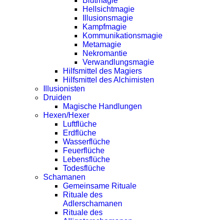
Blutmagie
Hellsichtmagie
Illusionsmagie
Kampfmagie
Kommunikationsmagie
Metamagie
Nekromantie
Verwandlungsmagie
Hilfsmittel des Magiers
Hilfsmittel des Alchimisten
Illusionisten
Druiden
Magische Handlungen
Hexen/Hexer
Luftflüche
Erdflüche
Wasserflüche
Feuerflüche
Lebensflüche
Todesflüche
Schamanen
Gemeinsame Rituale
Rituale des
Adlerschamanen
Rituale des