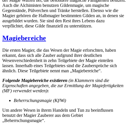
der Magie Waffen her, die besondere magische Fähigkeiten besitzen.
Auch die Alchimisten benutzen Gildenmagie, um magische
Gegenstände, Pülverchen und Tränke herstellen. Ebenso wie die
Magier gehören die Halbmagier bestimmten Gilden an, in denen sie
ausgebildet wurden. Sie sind den Rest ihres Lebens dazu
verpflichtet, diese Gilde finanziell zu unterstützen.
Magiebereiche
Die ersten Magier, die das Wesen der Magie erforschten, haben
erkannt, dass sich alle Zauber aufgrund ihrer deutlichen
Wesenverschiedenheit in zehn Teilgebiete der Magie einteilen
lassen. Innerhalb eines Teilgebietes sind die Zaubersprüche sich
ähnlich. Diese Teilgebiete nennt man „Magie­bereiche“.
Folgende Magiebereiche
existieren
(in Klammern sind die
Eigenschaften angegeben, die zur Ermittlung der Magiefertigkeiten
(MF) verwendet werden)
:
Beherrschungsmagie (Kf/Wi)
Um andere Wesen in ihrem Handeln und Tun zu beeinflussen
benutzt der Magier Zauberer aus dem Gebiet
„Beherrschungsmagie“.