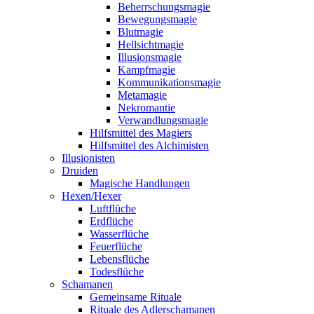
Beherrschungsmagie
Bewegungsmagie
Blutmagie
Hellsichtmagie
Illusionsmagie
Kampfmagie
Kommunikationsmagie
Metamagie
Nekromantie
Verwandlungsmagie
Hilfsmittel des Magiers
Hilfsmittel des Alchimisten
Illusionisten
Druiden
Magische Handlungen
Hexen/Hexer
Luftflüche
Erdflüche
Wasserflüche
Feuerflüche
Lebensflüche
Todesflüche
Schamanen
Gemeinsame Rituale
Rituale des Adlerschamanen