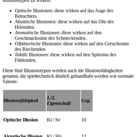
Illusionstypen zu wirken:
Optische
Illusionen: diese wirken auf das Auge des
Betrachters.
Akustische
Illusionen: diese wirken auf das Ohr des
Hörenden.
Aromatische
Illusionen: diese wirken auf den
Geschmackssinn des Schmeckenden.
Olfaktorische
Illusionen: diese wirken auf den Geruchssinn
des Riechenden.
Taktile
Illusionen: diese wirken auf den Spürsinn des
Fühlenden.
Diese fünf Illusionstypen werden auch die Illusionsfähigkeiten
genannt, die spieltechnisch ähnlich gehandhabt werden wie normale
Talente:
1./2.
Illusionsfähigkeit
Gsg.
Eigenschaft
Optische Illusion
Kl / Se
10
Akustische Illusion
Kl / Hö
12