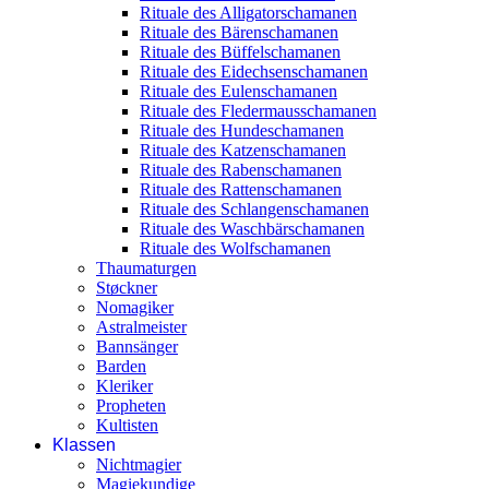
Rituale des Alligatorschamanen
Rituale des Bärenschamanen
Rituale des Büffelschamanen
Rituale des Eidechsenschamanen
Rituale des Eulenschamanen
Rituale des Fledermausschamanen
Rituale des Hundeschamanen
Rituale des Katzenschamanen
Rituale des Rabenschamanen
Rituale des Rattenschamanen
Rituale des Schlangenschamanen
Rituale des Waschbärschamanen
Rituale des Wolfschamanen
Thaumaturgen
Støckner
Nomagiker
Astralmeister
Bannsänger
Barden
Kleriker
Propheten
Kultisten
Klassen
Nichtmagier
Magiekundige