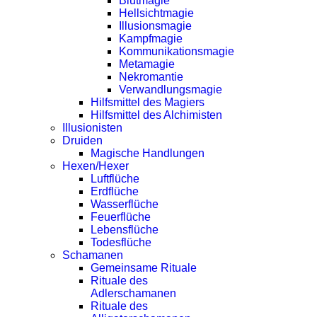
Blutmagie
Hellsichtmagie
Illusionsmagie
Kampfmagie
Kommunikationsmagie
Metamagie
Nekromantie
Verwandlungsmagie
Hilfsmittel des Magiers
Hilfsmittel des Alchimisten
Illusionisten
Druiden
Magische Handlungen
Hexen/Hexer
Luftflüche
Erdflüche
Wasserflüche
Feuerflüche
Lebensflüche
Todesflüche
Schamanen
Gemeinsame Rituale
Rituale des
Adlerschamanen
Rituale des