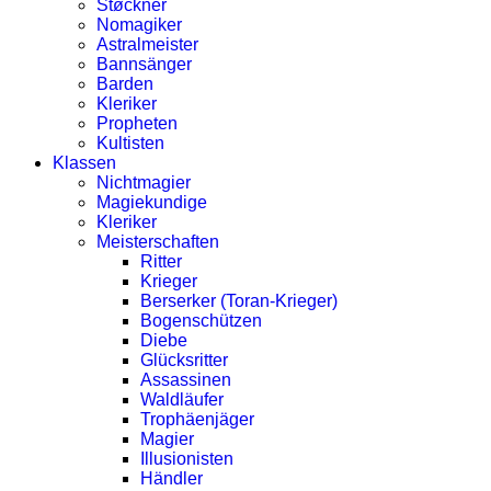
Støckner
Nomagiker
Astralmeister
Bannsänger
Barden
Kleriker
Propheten
Kultisten
Klassen
Nichtmagier
Magiekundige
Kleriker
Meisterschaften
Ritter
Krieger
Berserker (Toran-Krieger)
Bogenschützen
Diebe
Glücksritter
Assassinen
Waldläufer
Trophäenjäger
Magier
Illusionisten
Händler