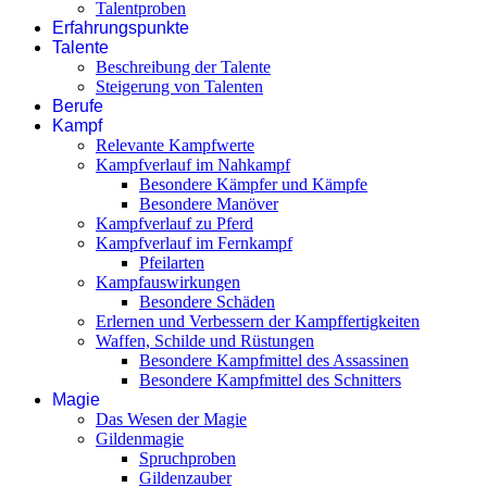
Talentproben
Erfahrungspunkte
Talente
Beschreibung der Talente
Steigerung von Talenten
Berufe
Kampf
Relevante Kampfwerte
Kampfverlauf im Nahkampf
Besondere Kämpfer und Kämpfe
Besondere Manöver
Kampfverlauf zu Pferd
Kampfverlauf im Fernkampf
Pfeilarten
Kampfauswirkungen
Besondere Schäden
Erlernen und Verbessern der Kampffertigkeiten
Waffen, Schilde und Rüstungen
Besondere Kampfmittel des Assassinen
Besondere Kampfmittel des Schnitters
Magie
Das Wesen der Magie
Gildenmagie
Spruchproben
Gildenzauber