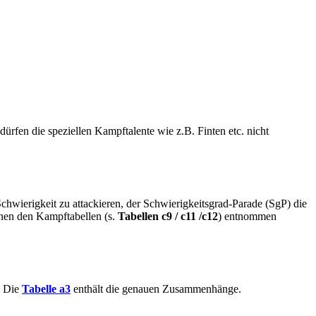
en die speziellen Kampftalente wie z.B. Finten etc. nicht
wierigkeit zu attackieren, der Schwierig­keits­grad-Parade (SgP) die
nnen den Kampftabellen (s.
Tabel­len c9 / c11 /c12
) entnommen
. Die
Tabelle a3
enthält die genauen Zusammenhänge.