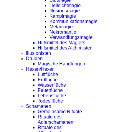
Blutmagie
Hellsichtmagie
Illusionsmagie
Kampfmagie
Kommunikationsmagie
Metamagie
Nekromantie
Verwandlungsmagie
Hilfsmittel des Magiers
Hilfsmittel des Alchimisten
Illusionisten
Druiden
Magische Handlungen
Hexen/Hexer
Luftflüche
Erdflüche
Wasserflüche
Feuerflüche
Lebensflüche
Todesflüche
Schamanen
Gemeinsame Rituale
Rituale des
Adlerschamanen
Rituale des