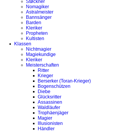
Støckner
Nomagiker
Astralmeister
Bannsänger
Barden
Kleriker
Propheten
Kultisten
Klassen
Nichtmagier
Magiekundige
Kleriker
Meisterschaften
Ritter
Krieger
Berserker (Toran-Krieger)
Bogenschützen
Diebe
Glücksritter
Assassinen
Waldläufer
Trophäenjäger
Magier
Illusionisten
Händler