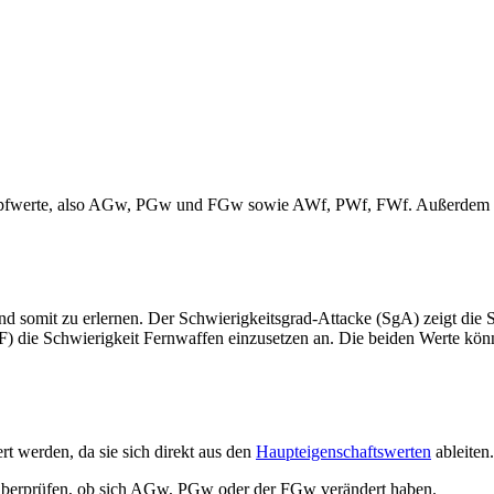
mpfwerte, also AGw, PGw und FGw sowie AWf, PWf, FWf. Außerdem dürf
 somit zu erlernen. Der Schwierigkeitsgrad-Attacke (SgA) zeigt die Sch
F) die Schwierigkeit Fernwaffen einzusetzen an. Die beiden Werte kö
t werden, da sie sich direkt aus den
Haupteigenschaftswerten
ableiten
 überprüfen, ob sich AGw, PGw oder der FGw verändert haben.