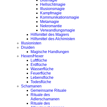
Blutmagie
Hellsichtmagie
Illusionsmagie
Kampfmagie
Kommunikationsmagie
Metamagie
Nekromantie
Verwandlungsmagie
Hilfsmittel des Magiers
Hilfsmittel des Alchimisten
Illusionisten
Druiden
Magische Handlungen
Hexen/Hexer
Luftflüche
Erdflüche
Wasserflüche
Feuerflüche
Lebensflüche
Todesflüche
Schamanen
Gemeinsame Rituale
Rituale des
Adlerschamanen
Rituale des