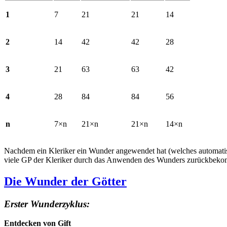
1
7
21
21
14
2
14
42
42
28
3
21
63
63
42
4
28
84
84
56
n
7×n
21×n
21×n
14×n
Nachdem ein Kleriker ein Wunder angewendet hat (welches automatisc
viele GP der Kleriker durch das Anwenden des Wunders zurückbekom
Die Wunder der Götter
Erster Wunderzyklus:
Entdecken von Gift