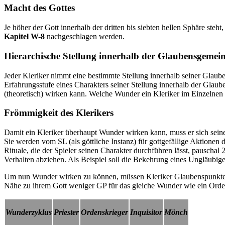
Macht des Gottes
Je höher der Gott innerhalb der dritten bis siebten hellen Sphäre 
Kapitel W-8
nachgeschlagen werden.
Hierarchische Stellung innerhalb der Glaubensgemein
Jeder Kleriker nimmt eine bestimmte Stellung innerhalb seiner Glaube
Erfahrungsstufe eines Charakters seiner Stellung innerhalb der Glau
(theoretisch) wirken kann. Welche Wunder ein Kleriker im Einzelne
Frömmigkeit des Klerikers
Damit ein Kleriker überhaupt Wunder wirken kann, muss er sich sei
Sie werden vom SL (als göttliche Instanz) für gottgefällige Aktione
Rituale, die der Spieler seinen Charakter durchführen lässt, pauscha
Verhalten abziehen. Als Beispiel soll die Bekehrung eines Ungläubigen
Um nun Wunder wirken zu können, müssen Kleriker Glaubenspunkte (GP
Nähe zu ihrem Gott weniger GP für das gleiche Wunder wie ein Orden
Wunderzyklus
Priester
Ordenskrieger
Inquisitor
Mönch