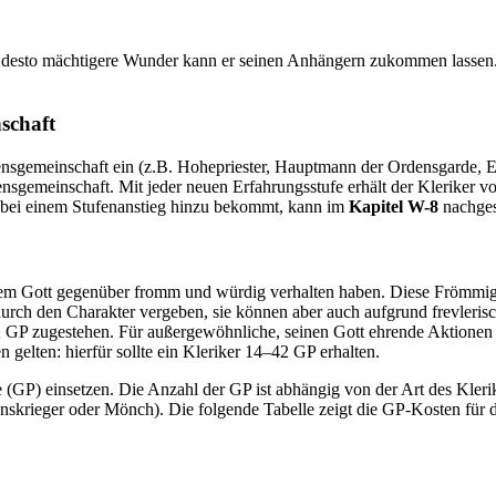
steht, desto mächtigere Wunder kann er seinen Anhängern zukommen lass
schaft
nsgemeinschaft ein (z.B. Hohepriester, Hauptmann der Ordensgarde, Erzi
bensgemeinschaft. Mit jeder neuen Erfahrungsstufe erhält der Kleriker
n bei einem Stufenanstieg hinzu bekommt, kann im
Kapitel W-8
nachges
nem Gott gegenüber fromm und würdig verhalten haben. Diese Frömmig
n durch den Charakter vergeben, sie können aber auch aufgrund frevler
l 2 GP zugestehen. Für außergewöhnliche, seinen Gott ehrende Aktionen 
 gelten: hierfür sollte ein Kleriker 14–42 GP erhalten.
) einsetzen. Die Anzahl der GP ist abhängig von der Art des Kleriker
skrieger oder Mönch). Die folgende Tabelle zeigt die GP-Kosten für di