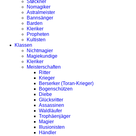
Støckner
Nomagiker
Astralmeister
Bannsänger
Barden
Kleriker
Propheten
Kultisten
Klassen
Nichtmagier
Magiekundige
Kleriker
Meisterschaften
Ritter
Krieger
Berserker (Toran-Krieger)
Bogenschützen
Diebe
Glücksritter
Assassinen
Waldläufer
Trophäenjäger
Magier
Illusionisten
Händler