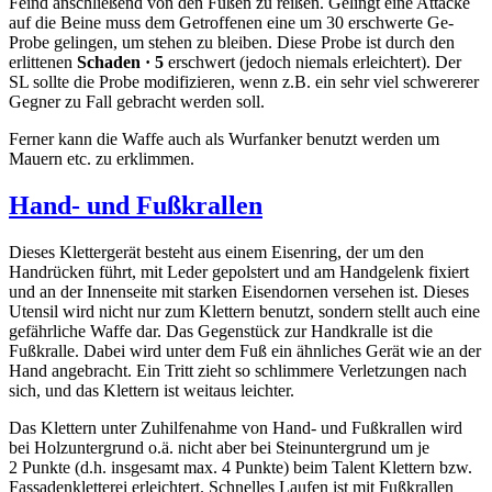
Feind anschließend von den Füßen zu reißen. Gelingt eine Attacke
auf die Beine muss dem Getroffenen eine um 30 erschwerte Ge-
Probe gelingen, um stehen zu bleiben. Diese Probe ist durch den
erlittenen
Schaden · 5
erschwert (jedoch niemals erleichtert). Der
SL sollte die Probe modifizieren, wenn z.B. ein sehr viel schwererer
Gegner zu Fall gebracht werden soll.
Ferner kann die Waffe auch als Wurfanker benutzt werden um
Mauern etc. zu erklimmen.
Hand- und Fußkrallen
Dieses Klettergerät besteht aus einem Eisenring, der um den
Handrücken führt, mit Leder gepolstert und am Handgelenk fixiert
und an der Innenseite mit starken Eisendornen versehen ist. Dieses
Utensil wird nicht nur zum Klettern benutzt, sondern stellt auch eine
gefährliche Waffe dar. Das Gegenstück zur Handkralle ist die
Fußkralle. Dabei wird unter dem Fuß ein ähnliches Gerät wie an der
Hand angebracht. Ein Tritt zieht so schlimmere Verletzungen nach
sich, und das Klettern ist weitaus leichter.
Das Klettern unter Zuhilfenahme von Hand- und Fußkrallen wird
bei Holzuntergrund o.ä. nicht aber bei Steinuntergrund um je
2 Punkte (d.h. insgesamt max. 4 Punkte) beim Talent Klettern bzw.
Fassadenkletterei erleichtert. Schnelles Laufen ist mit Fußkrallen