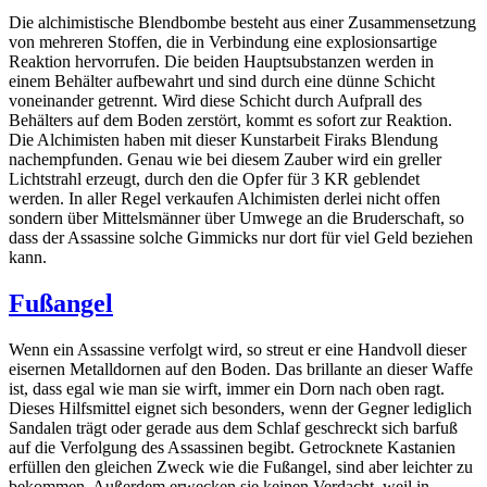
Die alchimistische Blendbombe besteht aus einer Zusammensetzung
von mehreren Stoffen, die in Verbindung eine explosionsartige
Reaktion hervorrufen. Die beiden Hauptsubstanzen werden in
einem Behälter aufbewahrt und sind durch eine dünne Schicht
voneinander getrennt. Wird diese Schicht durch Aufprall des
Behälters auf dem Boden zerstört, kommt es sofort zur Reaktion.
Die Alchimisten haben mit dieser Kunstarbeit Firaks Blendung
nachempfunden. Genau wie bei diesem Zauber wird ein greller
Lichtstrahl erzeugt, durch den die Opfer für 3 KR geblendet
werden. In aller Regel verkaufen Alchimisten derlei nicht offen
sondern über Mittelsmänner über Umwege an die Bruderschaft, so
dass der Assassine solche Gimmicks nur dort für viel Geld beziehen
kann.
Fußangel
Wenn ein Assassine verfolgt wird, so streut er eine Handvoll dieser
eisernen Metalldornen auf den Boden. Das brillante an dieser Waffe
ist, dass egal wie man sie wirft, immer ein Dorn nach oben ragt.
Dieses Hilfsmittel eignet sich besonders, wenn der Gegner lediglich
Sandalen trägt oder gerade aus dem Schlaf geschreckt sich barfuß
auf die Verfolgung des Assassinen begibt. Getrocknete Kastanien
erfüllen den gleichen Zweck wie die Fußangel, sind aber leichter zu
bekommen. Außerdem erwecken sie keinen Verdacht, weil in