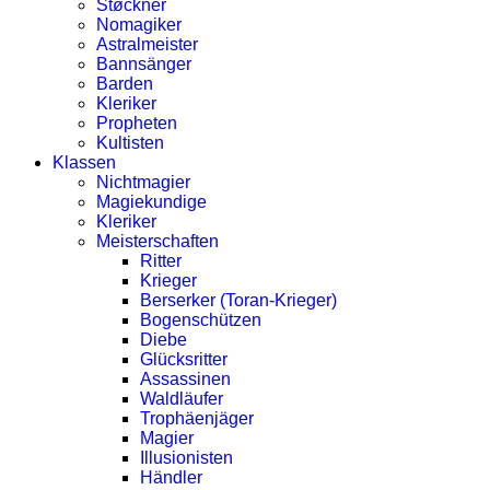
Støckner
Nomagiker
Astralmeister
Bannsänger
Barden
Kleriker
Propheten
Kultisten
Klassen
Nichtmagier
Magiekundige
Kleriker
Meisterschaften
Ritter
Krieger
Berserker (Toran-Krieger)
Bogenschützen
Diebe
Glücksritter
Assassinen
Waldläufer
Trophäenjäger
Magier
Illusionisten
Händler