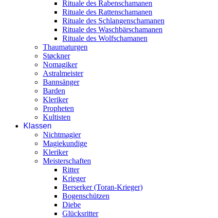
Rituale des Rabenschamanen
Rituale des Rattenschamanen
Rituale des Schlangenschamanen
Rituale des Waschbärschamanen
Rituale des Wolfschamanen
Thaumaturgen
Støckner
Nomagiker
Astralmeister
Bannsänger
Barden
Kleriker
Propheten
Kultisten
Klassen
Nichtmagier
Magiekundige
Kleriker
Meisterschaften
Ritter
Krieger
Berserker (Toran-Krieger)
Bogenschützen
Diebe
Glücksritter