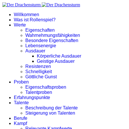
Willkommen
Was ist Rollenspiel?
Werte
Eigenschaften
Wahrnehmungsfähigkeiten
Besondere Eigenschaften
Lebensenergie
Ausdauer
Körperliche Ausdauer
Geistige Ausdauer
Resistenzen
Schnelligkeit
Göttliche Gunst
Proben
Eigenschaftsproben
Talentproben
Erfahrungspunkte
Talente
Beschreibung der Talente
Steigerung von Talenten
Berufe
Kampf
Relevante Kampfwerte