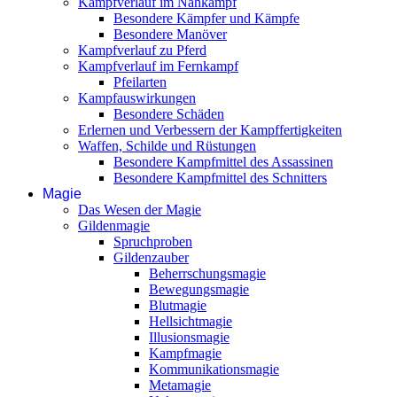
Kampfverlauf im Nahkampf
Besondere Kämpfer und Kämpfe
Besondere Manöver
Kampfverlauf zu Pferd
Kampfverlauf im Fernkampf
Pfeilarten
Kampfauswirkungen
Besondere Schäden
Erlernen und Verbessern der Kampffertigkeiten
Waffen, Schilde und Rüstungen
Besondere Kampfmittel des Assassinen
Besondere Kampfmittel des Schnitters
Magie
Das Wesen der Magie
Gildenmagie
Spruchproben
Gildenzauber
Beherrschungsmagie
Bewegungsmagie
Blutmagie
Hellsichtmagie
Illusionsmagie
Kampfmagie
Kommunikationsmagie
Metamagie