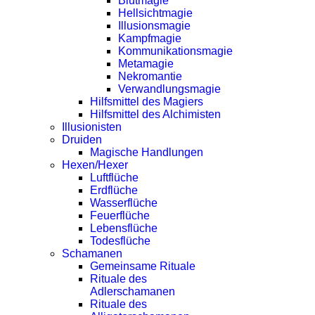
Blutmagie
Hellsichtmagie
Illusionsmagie
Kampfmagie
Kommunikationsmagie
Metamagie
Nekromantie
Verwandlungsmagie
Hilfsmittel des Magiers
Hilfsmittel des Alchimisten
Illusionisten
Druiden
Magische Handlungen
Hexen/Hexer
Luftflüche
Erdflüche
Wasserflüche
Feuerflüche
Lebensflüche
Todesflüche
Schamanen
Gemeinsame Rituale
Rituale des
Adlerschamanen
Rituale des