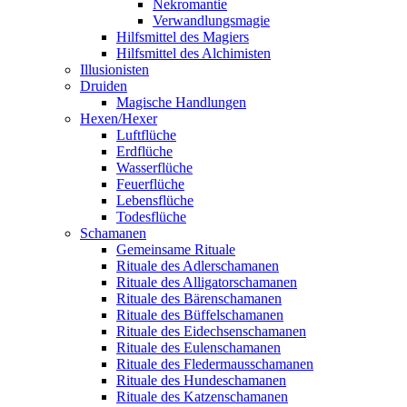
Nekromantie
Verwandlungsmagie
Hilfsmittel des Magiers
Hilfsmittel des Alchimisten
Illusionisten
Druiden
Magische Handlungen
Hexen/Hexer
Luftflüche
Erdflüche
Wasserflüche
Feuerflüche
Lebensflüche
Todesflüche
Schamanen
Gemeinsame Rituale
Rituale des Adlerschamanen
Rituale des Alligatorschamanen
Rituale des Bärenschamanen
Rituale des Büffelschamanen
Rituale des Eidechsenschamanen
Rituale des Eulenschamanen
Rituale des Fledermausschamanen
Rituale des Hundeschamanen
Rituale des Katzenschamanen