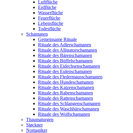
Luftflüche
Erdflüche
Wasserflüche
Feuerflüche
Lebensflüche
Todesflüche
Schamanen
Gemeinsame Rituale
Rituale des Adlerschamanen
Rituale des Alligatorschamanen
Rituale des Bärenschamanen
Rituale des Büffelschamanen
Rituale des Eidechsenschamanen
Rituale des Eulenschamanen
Rituale des Fledermausschamanen
Rituale des Hundeschamanen
Rituale des Katzenschamanen
Rituale des Rabenschamanen
Rituale des Rattenschamanen
Rituale des Schlangenschamanen
Rituale des Waschbärschamanen
Rituale des Wolfschamanen
Thaumaturgen
Støckner
Nomagiker