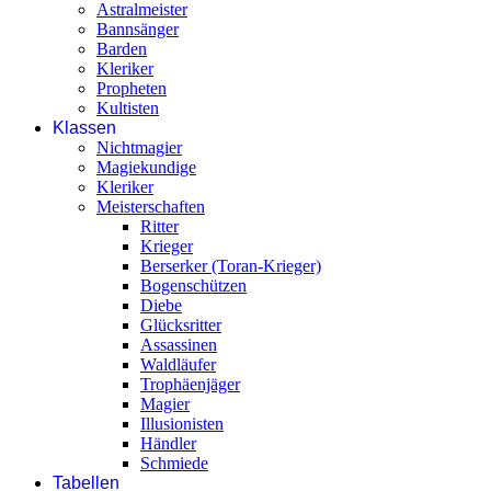
Astralmeister
Bannsänger
Barden
Kleriker
Propheten
Kultisten
Klassen
Nichtmagier
Magiekundige
Kleriker
Meisterschaften
Ritter
Krieger
Berserker (Toran-Krieger)
Bogenschützen
Diebe
Glücksritter
Assassinen
Waldläufer
Trophäenjäger
Magier
Illusionisten
Händler
Schmiede
Tabellen