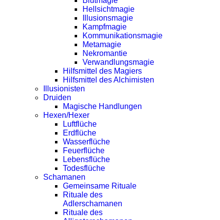
Blutmagie
Hellsichtmagie
Illusionsmagie
Kampfmagie
Kommunikationsmagie
Metamagie
Nekromantie
Verwandlungsmagie
Hilfsmittel des Magiers
Hilfsmittel des Alchimisten
Illusionisten
Druiden
Magische Handlungen
Hexen/Hexer
Luftflüche
Erdflüche
Wasserflüche
Feuerflüche
Lebensflüche
Todesflüche
Schamanen
Gemeinsame Rituale
Rituale des
Adlerschamanen
Rituale des