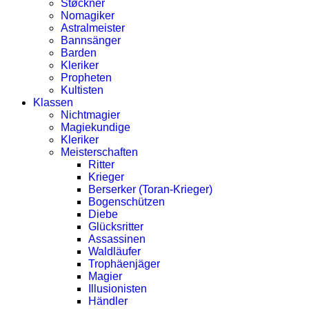
Støckner
Nomagiker
Astralmeister
Bannsänger
Barden
Kleriker
Propheten
Kultisten
Klassen
Nichtmagier
Magiekundige
Kleriker
Meisterschaften
Ritter
Krieger
Berserker (Toran-Krieger)
Bogenschützen
Diebe
Glücksritter
Assassinen
Waldläufer
Trophäenjäger
Magier
Illusionisten
Händler