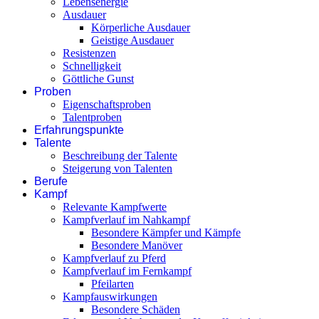
Lebensenergie
Ausdauer
Körperliche Ausdauer
Geistige Ausdauer
Resistenzen
Schnelligkeit
Göttliche Gunst
Proben
Eigenschaftsproben
Talentproben
Erfahrungspunkte
Talente
Beschreibung der Talente
Steigerung von Talenten
Berufe
Kampf
Relevante Kampfwerte
Kampfverlauf im Nahkampf
Besondere Kämpfer und Kämpfe
Besondere Manöver
Kampfverlauf zu Pferd
Kampfverlauf im Fernkampf
Pfeilarten
Kampfauswirkungen
Besondere Schäden