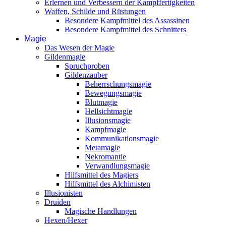
Erlernen und Verbessern der Kampffertigkeiten
Waffen, Schilde und Rüstungen
Besondere Kampfmittel des Assassinen
Besondere Kampfmittel des Schnitters
Magie
Das Wesen der Magie
Gildenmagie
Spruchproben
Gildenzauber
Beherrschungsmagie
Bewegungsmagie
Blutmagie
Hellsichtmagie
Illusionsmagie
Kampfmagie
Kommunikationsmagie
Metamagie
Nekromantie
Verwandlungsmagie
Hilfsmittel des Magiers
Hilfsmittel des Alchimisten
Illusionisten
Druiden
Magische Handlungen
Hexen/Hexer