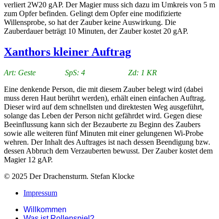
verliert 2W20 gAP. Der Magier muss sich dazu im Umkreis von 5 m
zum Opfer befinden. Gelingt dem Opfer eine modifizierte
Willensprobe, so hat der Zauber keine Auswirkung. Die
Zauberdauer beträgt 10 Minuten, der Zauber kostet 20 gAP.
Xanthors kleiner Auftrag
Art: Geste SpS: 4 Zd: 1 KR
Eine denkende Person, die mit diesem Zauber belegt wird (dabei
muss deren Haut berührt werden), erhält einen einfachen Auftrag.
Dieser wird auf dem schnellsten und direktesten Weg ausgeführt,
solange das Leben der Person nicht gefährdet wird. Gegen diese
Beeinflussung kann sich der Bezauberte zu Beginn des Zaubers
sowie alle weiteren fünf Minuten mit einer gelungenen Wi-Probe
wehren. Der Inhalt des Auftrages ist nach dessen Beendigung bzw.
dessen Abbruch dem Verzauberten bewusst. Der Zauber kostet dem
Magier 12 gAP.
© 2025 Der Drachensturm. Stefan Klocke
Impressum
Willkommen
Was ist Rollenspiel?