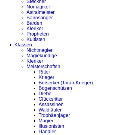
Støckner
Nomagiker
Astralmeister
Bannsänger
Barden
Kleriker
Propheten
Kultisten
Klassen
Nichtmagier
Magiekundige
Kleriker
Meisterschaften
Ritter
Krieger
Berserker (Toran-Krieger)
Bogenschützen
Diebe
Glücksritter
Assassinen
Waldläufer
Trophäenjäger
Magier
Illusionisten
Händler