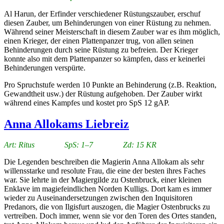
Al Harun, der Erfinder verschiedener Rüstungszauber, erschuf
diesen Zauber, um Behinderungen von einer Rüstung zu nehmen.
Während seiner Meisterschaft in diesem Zauber war es ihm möglich,
einen Krieger, der einen Plattenpanzer trug, von allen seinen
Behinderungen durch seine Rüstung zu befreien. Der Krieger
konnte also mit dem Plattenpanzer so kämpfen, dass er keinerlei
Behinderungen verspürte.
Pro Spruchstufe werden 10 Punkte an Behinderung (z.B. Reaktion,
Gewandtheit usw.) der Rüstung aufgehoben. Der Zauber wirkt
während eines Kampfes und kostet pro SpS 12 gAP.
Anna Allokams Liebreiz
Art: Ritus SpS: 1–7 Zd: 15 KR
Die Legenden beschreiben die Magierin Anna Allokam als sehr
willensstarke und resolute Frau, die eine der besten ihres Faches
war. Sie lehrte in der Magiergilde zu Ostenbruck, einer kleinen
Enklave im magiefeindlichen Norden Kulligs. Dort kam es immer
wieder zu Auseinandersetzungen zwischen den Inquisitoren
Predanors, die von Ilgisfurt auszogen, die Magier Ostenbrucks zu
vertreiben. Doch immer, wenn sie vor den Toren des Ortes standen,