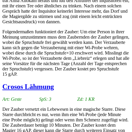
trat Anna Allokam heraus und lud den Anführer der Inquisitoren ein,
mit ihr einen Tee oder ähnliches zu trinken. Nach einem solchen
Gespräch hatte der Inquisitor keinerlei Interesse mehr, das Dorf und
die Magiergilde zu stürmen und zog (mit einem leicht entrückten
Gesichtsausdruck) von dannen.
Folgendermaßen funktioniert der Zauber: Um eine Person in ihrer
Meinung umzustimmen muss dem Zaubernden der Zauber gelingen,
wobei die Spruchstufe frei gewählt werden kann. Der Verzauberte
kann sich gegen die Verzauberung mit einer Wi-Probe wehren,
wobei diese durch die Spruchstufe×10 erschwert wird. Misslingt die
Wi-Probe, so ist der Verzauberte dem „Liebreiz“ erlegen und hat alle
seine Vorsätze für die nächsten Tage (Anzahl der Tage entsprechen
der Spruchstufe) vergessen. Der Zauber kostet pro Spruchstufe
15 gAP.
Crosos Lähmung
Art: Geste SpS: 3 Zd: 1 KR
Der Zauber versetzt ein Lebewesen in eine magische Starre. Diese
Starre durchbricht es nur, wenn ihm eine Wi-Probe (jede Minute
eine Probe möglich) gelingt oder wenn ihm Schmerz zugefügt wird.
Die Zauberdauer beträgt 10 Minuten. Der Zauber kostet dem
Magier 16 gAP, dieser kann die Starre durch weiteren Einsatz von