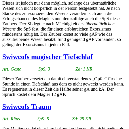
Dieses ist jedoch nur dann möglich, solange das übernatürliche
Wesen sich nicht körperlich in der Person festgesetzt hat. Je nach
Stärke des zu exorzierenden Wesens verändern sich auch die
Erfolgschancen des Magiers und demzufolge auch die SpS dieses
Zaubers. Der SL legt je nach Mächtigkeit des
übernatürlichen
Wesens
die SpS fest, die für einen erfolgreichen Exorzismus
mindestens nötig ist. Der Zauber kostet so viele gAP wie das
auszutreibende Wesen besitzt. Sind genügend gAP vorhanden, so
gelingt der Exorzismus in jedem Fall.
Swiwcofs magischer Tiefschlaf
Art: Geste SpS: 3 Zd: 1 KR
Dieser Zauber versetzt ein damit einverstandenes „Opfer“ für eine
Stunde in einen Tiefschlaf, aus dem es nicht geweckt werden kann.
Es regeneriert in dieser Zeit die Hälfte seiner gA und kA. Der
Spruch kostet dem Magier 12 gAP.
Swiwcofs Traum
Art: Ritus SpS: 5 Zd: 25 KR
Der Magier sendet einer ihm bekannten Person, die nicht weiter als