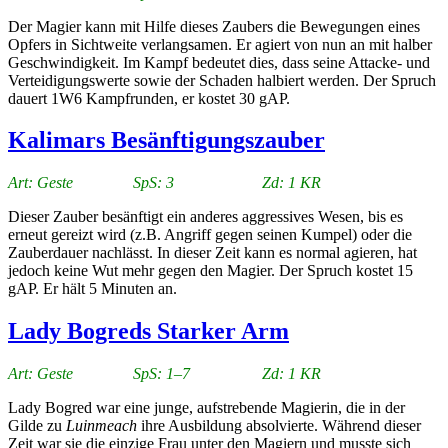
Der Magier kann mit Hilfe dieses Zaubers die Bewegungen eines
Opfers in Sichtweite verlangsamen. Er agiert von nun an mit halber
Geschwindigkeit. Im Kampf bedeutet dies, dass seine Attacke- und
Verteidigungswerte sowie der Schaden halbiert werden. Der Spruch
dauert 1W6 Kampfrunden, er kostet 30 gAP.
Kalimars Besänftigungszauber
Art: Geste SpS: 3 Zd: 1 KR
Dieser Zauber besänftigt ein anderes aggressives Wesen, bis es
erneut gereizt wird (z.B. Angriff gegen seinen Kumpel) oder die
Zauberdauer nachlässt. In dieser Zeit kann es normal agieren, hat
jedoch keine Wut mehr gegen den Magier. Der Spruch kostet 15
gAP. Er hält 5 Minuten an.
Lady Bogreds Starker Arm
Art: Geste SpS: 1–7 Zd: 1 KR
Lady Bogred war eine junge, aufstrebende Magierin, die in der
Gilde zu
Luinmeach
ihre Ausbildung absolvierte. Während dieser
Zeit war sie die einzige Frau unter den Magiern und musste sich