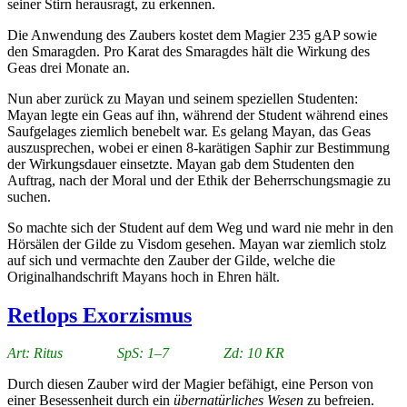
seiner Stirn herausragt, zu erkennen.
Die Anwendung des Zaubers kostet dem Magier 235 gAP sowie
den Smaragden. Pro Karat des Smaragdes hält die Wirkung des
Geas drei Monate an.
Nun aber zurück zu Mayan und seinem speziellen Studenten:
Mayan legte ein Geas auf ihn, während der Student während eines
Saufgelages ziemlich benebelt war. Es gelang Mayan, das Geas
auszusprechen, wobei er einen 8-karätigen Saphir zur Bestimmung
der Wirkungsdauer einsetzte. Mayan gab dem Studenten den
Auftrag, nach der Moral und der Ethik der Beherrschungsmagie zu
suchen.
So machte sich der Student auf dem Weg und ward nie mehr in den
Hörsälen der Gilde zu Visdom gesehen. Mayan war ziemlich stolz
auf sich und vermachte den Zauber der Gilde, welche die
Originalhandschrift Mayans hoch in Ehren hält.
Retlops Exorzismus
Art: Ritus SpS: 1–7 Zd: 10 KR
Durch diesen Zauber wird der Magier befähigt, eine Person von
einer Besessenheit durch ein
übernatürliches Wesen
zu befreien.