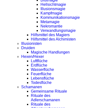
Blutmagie
Hellsichtmagie
Illusionsmagie
Kampfmagie
Kommunikationsmagie
Metamagie
Nekromantie
Verwandlungsmagie
Hilfsmittel des Magiers
Hilfsmittel des Alchimisten
Illusionisten
Druiden
Magische Handlungen
Hexen/Hexer
Luftflüche
Erdflüche
Wasserflüche
Feuerflüche
Lebensflüche
Todesflüche
Schamanen
Gemeinsame Rituale
Rituale des
Adlerschamanen
Rituale des