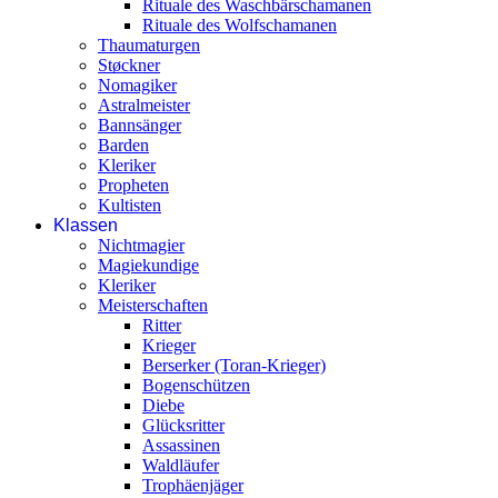
Rituale des Waschbärschamanen
Rituale des Wolfschamanen
Thaumaturgen
Støckner
Nomagiker
Astralmeister
Bannsänger
Barden
Kleriker
Propheten
Kultisten
Klassen
Nichtmagier
Magiekundige
Kleriker
Meisterschaften
Ritter
Krieger
Berserker (Toran-Krieger)
Bogenschützen
Diebe
Glücksritter
Assassinen
Waldläufer
Trophäenjäger