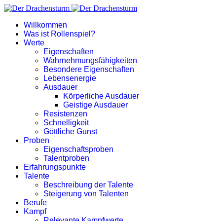
Willkommen
Was ist Rollenspiel?
Werte
Eigenschaften
Wahrnehmungsfähigkeiten
Besondere Eigenschaften
Lebensenergie
Ausdauer
Körperliche Ausdauer
Geistige Ausdauer
Resistenzen
Schnelligkeit
Göttliche Gunst
Proben
Eigenschaftsproben
Talentproben
Erfahrungspunkte
Talente
Beschreibung der Talente
Steigerung von Talenten
Berufe
Kampf
Relevante Kampfwerte