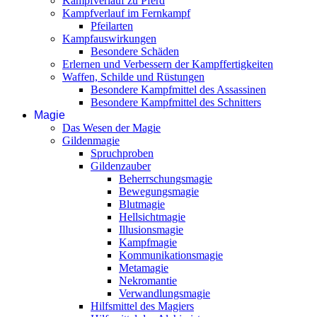
Kampfverlauf zu Pferd
Kampfverlauf im Fernkampf
Pfeilarten
Kampfauswirkungen
Besondere Schäden
Erlernen und Verbessern der Kampffertigkeiten
Waffen, Schilde und Rüstungen
Besondere Kampfmittel des Assassinen
Besondere Kampfmittel des Schnitters
Magie
Das Wesen der Magie
Gildenmagie
Spruchproben
Gildenzauber
Beherrschungsmagie
Bewegungsmagie
Blutmagie
Hellsichtmagie
Illusionsmagie
Kampfmagie
Kommunikationsmagie
Metamagie
Nekromantie
Verwandlungsmagie
Hilfsmittel des Magiers