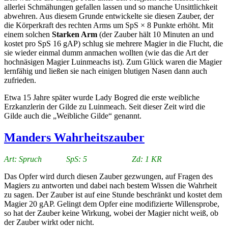
allerlei Schmähungen gefallen lassen und so manche Unsittlichkeit
abwehren. Aus diesem Grunde entwickelte sie diesen Zauber, der
die Körperkraft des rechten Arms um SpS × 8 Punkte erhöht. Mit
einem solchen
Starken Arm
(der Zauber hält 10 Minuten an und
kostet pro SpS 16 gAP) schlug sie mehrere Magier in die Flucht, die
sie wieder einmal dumm anmachen wollten (wie das die Art der
hochnäsigen Magier Luinmeachs ist). Zum Glück waren die Magier
lernfähig und ließen sie nach einigen blutigen Nasen dann auch
zufrieden.
Etwa 15 Jahre später wurde Lady Bogred die erste weibliche
Erzkanzlerin der Gilde zu Luinmeach. Seit dieser Zeit wird die
Gilde auch die „Weibliche Gilde“ genannt.
Manders Wahrheitszauber
Art: Spruch SpS: 5 Zd: 1 KR
Das Opfer wird durch diesen Zauber gezwungen, auf Fragen des
Magiers zu antworten und dabei nach bestem Wissen die Wahrheit
zu sagen. Der Zauber ist auf eine Stunde beschränkt und kostet dem
Magier 20 gAP. Gelingt dem Opfer eine modifizierte Willensprobe,
so hat der Zauber keine Wirkung, wobei der Magier nicht weiß, ob
der Zauber wirkt oder nicht.