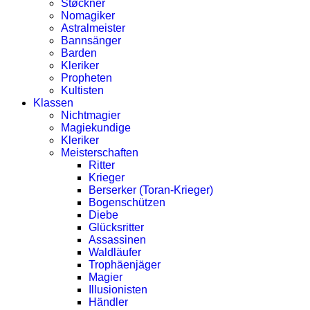
Støckner
Nomagiker
Astralmeister
Bannsänger
Barden
Kleriker
Propheten
Kultisten
Klassen
Nichtmagier
Magiekundige
Kleriker
Meisterschaften
Ritter
Krieger
Berserker (Toran-Krieger)
Bogenschützen
Diebe
Glücksritter
Assassinen
Waldläufer
Trophäenjäger
Magier
Illusionisten
Händler