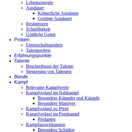
Lebensenergie
Ausdauer
Körperliche Ausdauer
Geistige Ausdauer
Resistenzen
Schnelligkeit
Göttliche Gunst
Proben
Eigenschaftsproben
Talentproben
Erfahrungspunkte
Talente
Beschreibung der Talente
Steigerung von Talenten
Berufe
Kampf
Relevante Kampfwerte
Kampfverlauf im Nahkampf
Besondere Kämpfer und Kämpfe
Besondere Manöver
Kampfverlauf zu Pferd
Kampfverlauf im Fernkampf
Pfeilarten
Kampfauswirkungen
Besondere Schäden