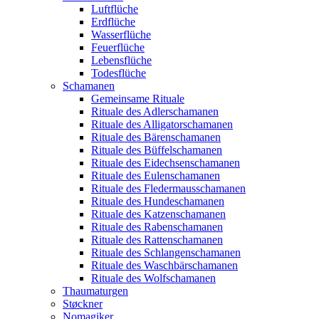
Luftflüche
Erdflüche
Wasserflüche
Feuerflüche
Lebensflüche
Todesflüche
Schamanen
Gemeinsame Rituale
Rituale des Adlerschamanen
Rituale des Alligatorschamanen
Rituale des Bärenschamanen
Rituale des Büffelschamanen
Rituale des Eidechsenschamanen
Rituale des Eulenschamanen
Rituale des Fledermausschamanen
Rituale des Hundeschamanen
Rituale des Katzenschamanen
Rituale des Rabenschamanen
Rituale des Rattenschamanen
Rituale des Schlangenschamanen
Rituale des Waschbärschamanen
Rituale des Wolfschamanen
Thaumaturgen
Støckner
Nomagiker