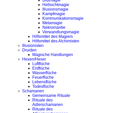
Blutmagie
Hellsichtmagie
Illusionsmagie
Kampfmagie
Kommunikationsmagie
Metamagie
Nekromantie
Verwandlungsmagie
Hilfsmittel des Magiers
Hilfsmittel des Alchimisten
Illusionisten
Druiden
Magische Handlungen
Hexen/Hexer
Luftflüche
Erdflüche
Wasserflüche
Feuerflüche
Lebensflüche
Todesflüche
Schamanen
Gemeinsame Rituale
Rituale des
Adlerschamanen
Rituale des