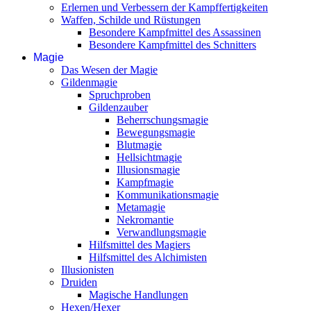
Erlernen und Verbessern der Kampffertigkeiten
Waffen, Schilde und Rüstungen
Besondere Kampfmittel des Assassinen
Besondere Kampfmittel des Schnitters
Magie
Das Wesen der Magie
Gildenmagie
Spruchproben
Gildenzauber
Beherrschungsmagie
Bewegungsmagie
Blutmagie
Hellsichtmagie
Illusionsmagie
Kampfmagie
Kommunikationsmagie
Metamagie
Nekromantie
Verwandlungsmagie
Hilfsmittel des Magiers
Hilfsmittel des Alchimisten
Illusionisten
Druiden
Magische Handlungen
Hexen/Hexer