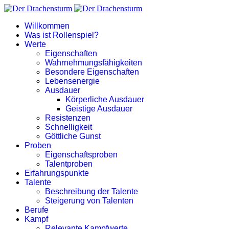
Willkommen
Was ist Rollenspiel?
Werte
Eigenschaften
Wahrnehmungsfähigkeiten
Besondere Eigenschaften
Lebensenergie
Ausdauer
Körperliche Ausdauer
Geistige Ausdauer
Resistenzen
Schnelligkeit
Göttliche Gunst
Proben
Eigenschaftsproben
Talentproben
Erfahrungspunkte
Talente
Beschreibung der Talente
Steigerung von Talenten
Berufe
Kampf
Relevante Kampfwerte