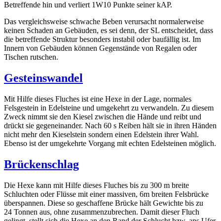
Betreffende hin und verliert 1W10 Punkte seiner kAP.
Das vergleichsweise schwache Beben verursacht normalerweise
keinen Schaden an Gebäuden, es sei denn, der SL entscheidet, dass
die betreffende Struktur besonders instabil oder baufällig ist. Im
Innern von Gebäuden können Gegenstände von Regalen oder
Tischen rutschen.
Gesteinswandel
Mit Hilfe dieses Fluches ist eine Hexe in der Lage, normales
Felsgestein in Edelsteine und umgekehrt zu verwandeln. Zu diesem
Zweck nimmt sie den Kiesel zwischen die Hände und reibt und
drückt sie gegeneinander. Nach 60 s Reiben hält sie in ihren Händen
nicht mehr den Kieselstein sondern einen Edelstein ihrer Wahl.
Ebenso ist der umgekehrte Vorgang mit echten Edelsteinen möglich.
Brückenschlag
Die Hexe kann mit Hilfe dieses Fluches bis zu 300 m breite
Schluchten oder Flüsse mit einer massiven, 6m breiten Felsbrücke
überspannen. Diese so geschaffene Brücke hält Gewichte bis zu
24 Tonnen aus, ohne zusammenzubrechen. Damit dieser Fluch
gelingt, stellt sich die Hexe an den Rand der Schlucht bzw. ans Ufer