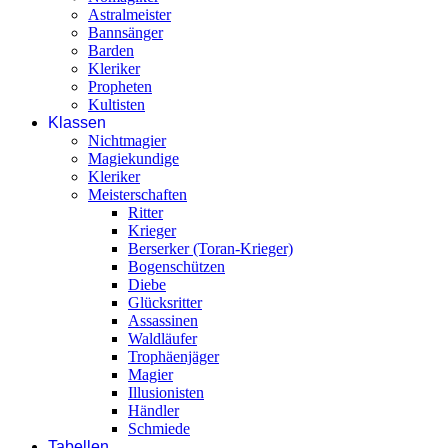
Astralmeister
Bannsänger
Barden
Kleriker
Propheten
Kultisten
Klassen
Nichtmagier
Magiekundige
Kleriker
Meisterschaften
Ritter
Krieger
Berserker (Toran-Krieger)
Bogenschützen
Diebe
Glücksritter
Assassinen
Waldläufer
Trophäenjäger
Magier
Illusionisten
Händler
Schmiede
Tabellen