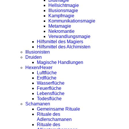
Blutmagie
Hellsichtmagie
Illusionsmagie
Kampfmagie
Kommunikationsmagie
Metamagie
Nekromantie
Verwandlungsmagie
Hilfsmittel des Magiers
Hilfsmittel des Alchimisten
Illusionisten
Druiden
Magische Handlungen
Hexen/Hexer
Luftflüche
Erdflüche
Wasserflüche
Feuerflüche
Lebensflüche
Todesflüche
Schamanen
Gemeinsame Rituale
Rituale des
Adlerschamanen
Rituale des