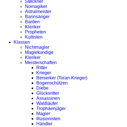
Støckner
Nomagiker
Astralmeister
Bannsänger
Barden
Kleriker
Propheten
Kultisten
Klassen
Nichtmagier
Magiekundige
Kleriker
Meisterschaften
Ritter
Krieger
Berserker (Toran-Krieger)
Bogenschützen
Diebe
Glücksritter
Assassinen
Waldläufer
Trophäenjäger
Magier
Illusionisten
Händler