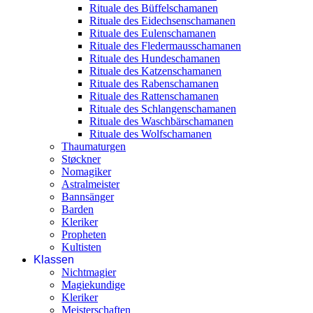
Rituale des Büffelschamanen
Rituale des Eidechsenschamanen
Rituale des Eulenschamanen
Rituale des Fledermausschamanen
Rituale des Hundeschamanen
Rituale des Katzenschamanen
Rituale des Rabenschamanen
Rituale des Rattenschamanen
Rituale des Schlangenschamanen
Rituale des Waschbärschamanen
Rituale des Wolfschamanen
Thaumaturgen
Støckner
Nomagiker
Astralmeister
Bannsänger
Barden
Kleriker
Propheten
Kultisten
Klassen
Nichtmagier
Magiekundige
Kleriker
Meisterschaften