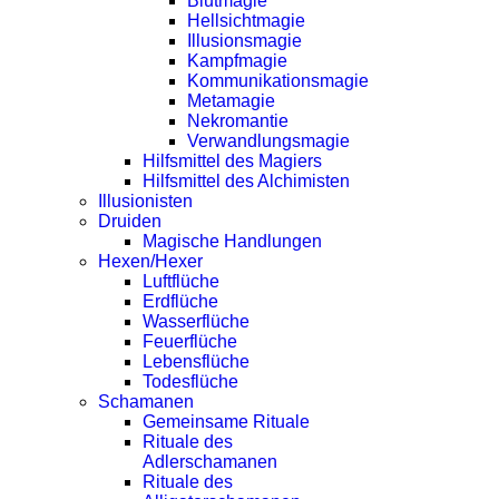
Blutmagie
Hellsichtmagie
Illusionsmagie
Kampfmagie
Kommunikationsmagie
Metamagie
Nekromantie
Verwandlungsmagie
Hilfsmittel des Magiers
Hilfsmittel des Alchimisten
Illusionisten
Druiden
Magische Handlungen
Hexen/Hexer
Luftflüche
Erdflüche
Wasserflüche
Feuerflüche
Lebensflüche
Todesflüche
Schamanen
Gemeinsame Rituale
Rituale des
Adlerschamanen
Rituale des