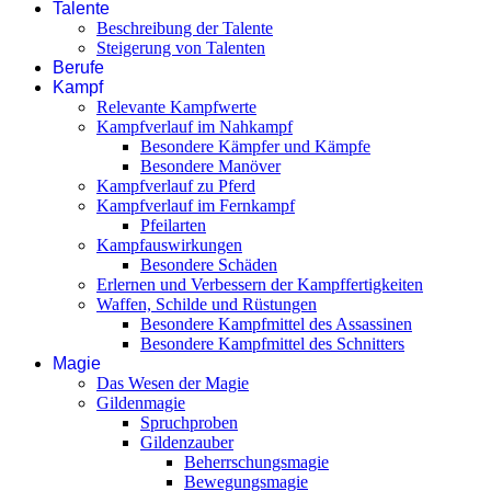
Talente
Beschreibung der Talente
Steigerung von Talenten
Berufe
Kampf
Relevante Kampfwerte
Kampfverlauf im Nahkampf
Besondere Kämpfer und Kämpfe
Besondere Manöver
Kampfverlauf zu Pferd
Kampfverlauf im Fernkampf
Pfeilarten
Kampfauswirkungen
Besondere Schäden
Erlernen und Verbessern der Kampffertigkeiten
Waffen, Schilde und Rüstungen
Besondere Kampfmittel des Assassinen
Besondere Kampfmittel des Schnitters
Magie
Das Wesen der Magie
Gildenmagie
Spruchproben
Gildenzauber
Beherrschungsmagie
Bewegungsmagie