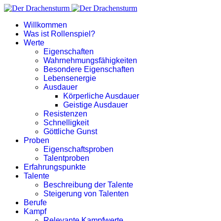
Willkommen
Was ist Rollenspiel?
Werte
Eigenschaften
Wahrnehmungsfähigkeiten
Besondere Eigenschaften
Lebensenergie
Ausdauer
Körperliche Ausdauer
Geistige Ausdauer
Resistenzen
Schnelligkeit
Göttliche Gunst
Proben
Eigenschaftsproben
Talentproben
Erfahrungspunkte
Talente
Beschreibung der Talente
Steigerung von Talenten
Berufe
Kampf
Relevante Kampfwerte