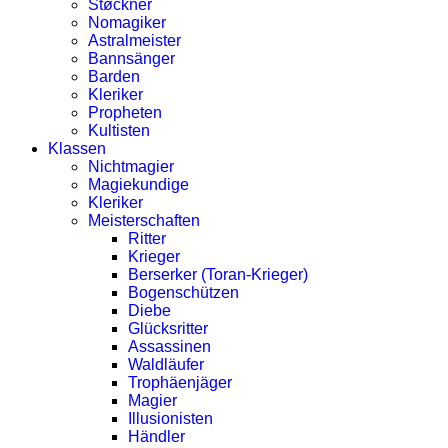
Støckner
Nomagiker
Astralmeister
Bannsänger
Barden
Kleriker
Propheten
Kultisten
Klassen
Nichtmagier
Magiekundige
Kleriker
Meisterschaften
Ritter
Krieger
Berserker (Toran-Krieger)
Bogenschützen
Diebe
Glücksritter
Assassinen
Waldläufer
Trophäenjäger
Magier
Illusionisten
Händler