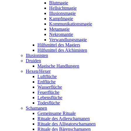
Blutmagie
Hellsichtmagie
Illusionsmagie
Kampfmagie
Kommunikationsmagie
Metamagie
Nekromantie
Verwandlungsmagie
Hilfsmittel des Magiers
Hilfsmittel des Alchimisten
Illusionisten
Druiden
Magische Handlungen
Hexen/Hexer
Luftflüche
Erdflüche
Wasserflüche
Feuerflüche
Lebensflüche
Todesflüche
Schamanen
Gemeinsame Rituale
Rituale des Adlerschamanen
Rituale des Alligatorschamanen
Rituale des Bärenschamanen