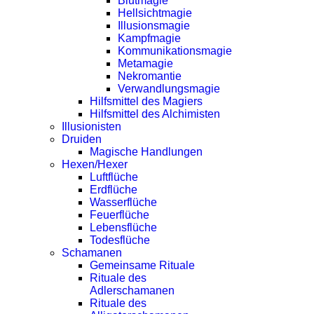
Blutmagie
Hellsichtmagie
Illusionsmagie
Kampfmagie
Kommunikationsmagie
Metamagie
Nekromantie
Verwandlungsmagie
Hilfsmittel des Magiers
Hilfsmittel des Alchimisten
Illusionisten
Druiden
Magische Handlungen
Hexen/Hexer
Luftflüche
Erdflüche
Wasserflüche
Feuerflüche
Lebensflüche
Todesflüche
Schamanen
Gemeinsame Rituale
Rituale des
Adlerschamanen
Rituale des