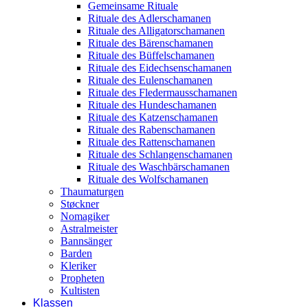
Gemeinsame Rituale
Rituale des Adlerschamanen
Rituale des Alligatorschamanen
Rituale des Bärenschamanen
Rituale des Büffelschamanen
Rituale des Eidechsenschamanen
Rituale des Eulenschamanen
Rituale des Fledermausschamanen
Rituale des Hundeschamanen
Rituale des Katzenschamanen
Rituale des Rabenschamanen
Rituale des Rattenschamanen
Rituale des Schlangenschamanen
Rituale des Waschbärschamanen
Rituale des Wolfschamanen
Thaumaturgen
Støckner
Nomagiker
Astralmeister
Bannsänger
Barden
Kleriker
Propheten
Kultisten
Klassen