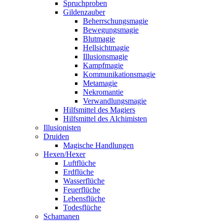
Spruchproben
Gildenzauber
Beherrschungsmagie
Bewegungsmagie
Blutmagie
Hellsichtmagie
Illusionsmagie
Kampfmagie
Kommunikationsmagie
Metamagie
Nekromantie
Verwandlungsmagie
Hilfsmittel des Magiers
Hilfsmittel des Alchimisten
Illusionisten
Druiden
Magische Handlungen
Hexen/Hexer
Luftflüche
Erdflüche
Wasserflüche
Feuerflüche
Lebensflüche
Todesflüche
Schamanen