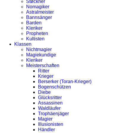
Støckner
Nomagiker
Astralmeister
Bannsänger
Barden
Kleriker
Propheten
Kultisten
Klassen
Nichtmagier
Magiekundige
Kleriker
Meisterschaften
Ritter
Krieger
Berserker (Toran-Krieger)
Bogenschützen
Diebe
Glücksritter
Assassinen
Waldläufer
Trophäenjäger
Magier
Illusionisten
Händler