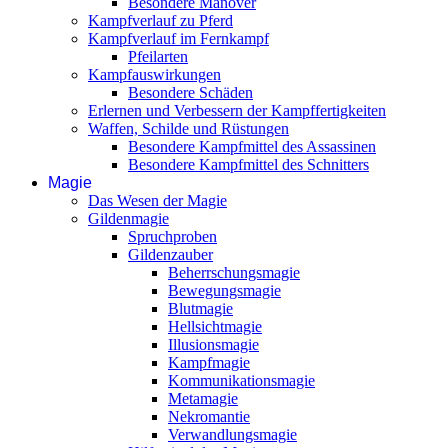
Besondere Manöver
Kampfverlauf zu Pferd
Kampfverlauf im Fernkampf
Pfeilarten
Kampfauswirkungen
Besondere Schäden
Erlernen und Verbessern der Kampffertigkeiten
Waffen, Schilde und Rüstungen
Besondere Kampfmittel des Assassinen
Besondere Kampfmittel des Schnitters
Magie
Das Wesen der Magie
Gildenmagie
Spruchproben
Gildenzauber
Beherrschungsmagie
Bewegungsmagie
Blutmagie
Hellsichtmagie
Illusionsmagie
Kampfmagie
Kommunikationsmagie
Metamagie
Nekromantie
Verwandlungsmagie