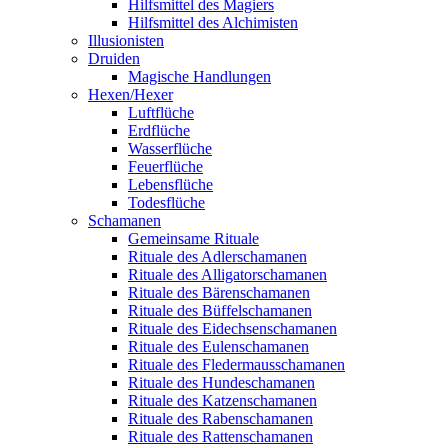
Hilfsmittel des Magiers
Hilfsmittel des Alchimisten
Illusionisten
Druiden
Magische Handlungen
Hexen/Hexer
Luftflüche
Erdflüche
Wasserflüche
Feuerflüche
Lebensflüche
Todesflüche
Schamanen
Gemeinsame Rituale
Rituale des Adlerschamanen
Rituale des Alligatorschamanen
Rituale des Bärenschamanen
Rituale des Büffelschamanen
Rituale des Eidechsenschamanen
Rituale des Eulenschamanen
Rituale des Fledermausschamanen
Rituale des Hundeschamanen
Rituale des Katzenschamanen
Rituale des Rabenschamanen
Rituale des Rattenschamanen