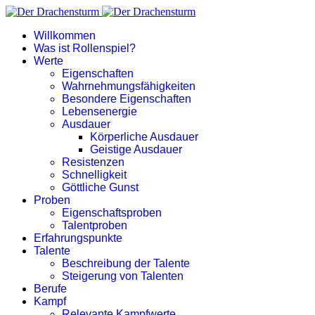
Willkommen
Was ist Rollenspiel?
Werte
Eigenschaften
Wahrnehmungsfähigkeiten
Besondere Eigenschaften
Lebensenergie
Ausdauer
Körperliche Ausdauer
Geistige Ausdauer
Resistenzen
Schnelligkeit
Göttliche Gunst
Proben
Eigenschaftsproben
Talentproben
Erfahrungspunkte
Talente
Beschreibung der Talente
Steigerung von Talenten
Berufe
Kampf
Relevante Kampfwerte