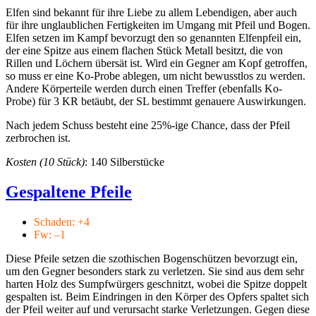
Elfen sind bekannt für ihre Liebe zu allem Lebendigen, aber auch
für ihre unglaublichen Fertigkeiten im Umgang mit Pfeil und Bogen.
Elfen setzen im Kampf bevorzugt den so genannten Elfenpfeil ein,
der eine Spitze aus einem flachen Stück Metall besitzt, die von
Rillen und Löchern übersät ist. Wird ein Gegner am Kopf getroffen,
so muss er eine Ko-Probe ablegen, um nicht bewusstlos zu werden.
Andere Körperteile werden durch einen Treffer (ebenfalls Ko-
Probe) für 3 KR betäubt, der SL bestimmt genauere Auswirkungen.
Nach jedem Schuss besteht eine 25%-ige Chance, dass der Pfeil
zerbrochen ist.
Kosten (10 Stück)
: 140 Silberstücke
Gespaltene Pfeile
Schaden: +4
Fw: –1
Diese Pfeile setzen die szothischen Bogenschützen bevorzugt ein,
um den Gegner besonders stark zu verletzen. Sie sind aus dem sehr
harten Holz des Sumpfwürgers geschnitzt, wobei die Spitze doppelt
gespalten ist. Beim Eindringen in den Körper des Opfers spaltet sich
der Pfeil weiter auf und verursacht starke Verletzungen. Gegen diese