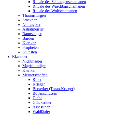
Rituale des Schlangenschamanen
Rituale des Waschbärschamanen
Rituale des Wolfschamanen
Thaumaturgen
Støckner
Nomagiker
Astralmeister
Bannsänger
Barden
Kleriker
Propheten
Kultisten
Klassen
Nichtmagier
Magiekundige
Kleriker
Meisterschaften
Ritter
Krieger
Berserker (Toran-Krieger)
Bogenschützen
Diebe
Glücksritter
Assassinen
Waldläufer