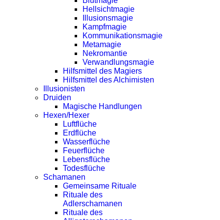
Blutmagie
Hellsichtmagie
Illusionsmagie
Kampfmagie
Kommunikationsmagie
Metamagie
Nekromantie
Verwandlungsmagie
Hilfsmittel des Magiers
Hilfsmittel des Alchimisten
Illusionisten
Druiden
Magische Handlungen
Hexen/Hexer
Luftflüche
Erdflüche
Wasserflüche
Feuerflüche
Lebensflüche
Todesflüche
Schamanen
Gemeinsame Rituale
Rituale des
Adlerschamanen
Rituale des