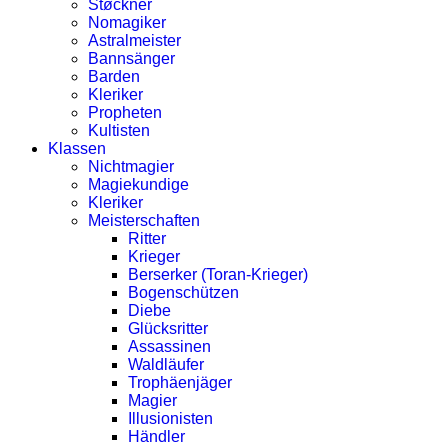
Støckner
Nomagiker
Astralmeister
Bannsänger
Barden
Kleriker
Propheten
Kultisten
Klassen
Nichtmagier
Magiekundige
Kleriker
Meisterschaften
Ritter
Krieger
Berserker (Toran-Krieger)
Bogenschützen
Diebe
Glücksritter
Assassinen
Waldläufer
Trophäenjäger
Magier
Illusionisten
Händler