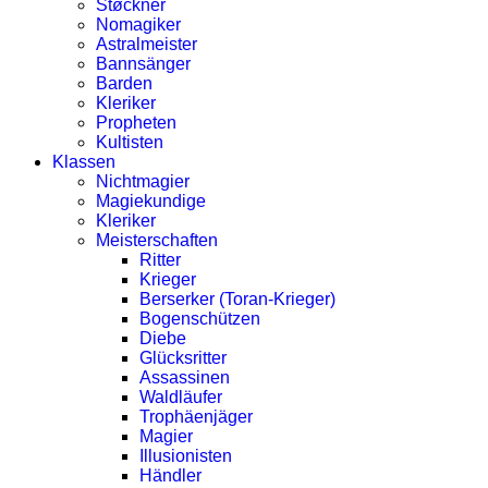
Støckner
Nomagiker
Astralmeister
Bannsänger
Barden
Kleriker
Propheten
Kultisten
Klassen
Nichtmagier
Magiekundige
Kleriker
Meisterschaften
Ritter
Krieger
Berserker (Toran-Krieger)
Bogenschützen
Diebe
Glücksritter
Assassinen
Waldläufer
Trophäenjäger
Magier
Illusionisten
Händler