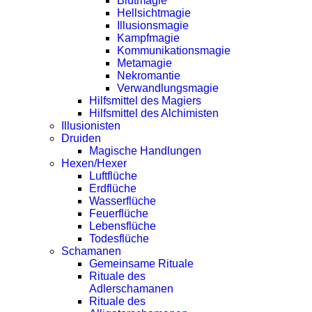
Blutmagie
Hellsichtmagie
Illusionsmagie
Kampfmagie
Kommunikationsmagie
Metamagie
Nekromantie
Verwandlungsmagie
Hilfsmittel des Magiers
Hilfsmittel des Alchimisten
Illusionisten
Druiden
Magische Handlungen
Hexen/Hexer
Luftflüche
Erdflüche
Wasserflüche
Feuerflüche
Lebensflüche
Todesflüche
Schamanen
Gemeinsame Rituale
Rituale des
Adlerschamanen
Rituale des