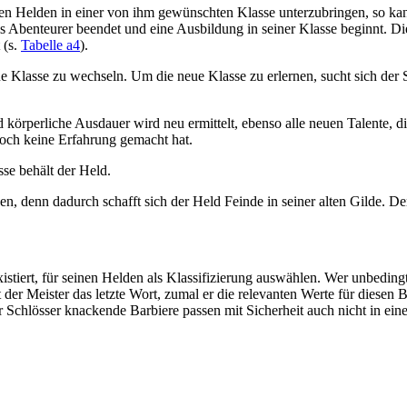
 den Helden in einer von ihm gewünschten Klasse unterzubringen, so k
s Abenteurer beendet und eine Ausbildung in seiner Klasse beginnt. Die
 (s.
Tabelle a4
).
eue Klasse zu wechseln. Um die neue Klasse zu erlernen, sucht sich der 
d körperliche Ausdauer wird neu ermittelt, ebenso alle neuen Talente, 
 noch keine Erfahrung gemacht hat.
asse behält der Held.
, denn dadurch schafft sich der Held Feinde in seiner alten Gilde. Der
existiert, für seinen Helden als Klassifizierung auswählen. Wer unbedi
er Meister das letzte Wort, zumal er die relevanten Werte für diesen B
chlösser knackende Barbiere passen mit Sicherheit auch nicht in eine