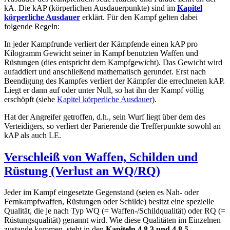
kA. Die kAP (körperlichen Ausdauerpunkte) sind im
Kapitel
körperliche Ausdauer
erklärt. Für den Kampf gelten dabei
folgende Regeln:
In jeder Kampfrunde verliert der Kämpfende einen kAP pro
Kilogramm Gewicht seiner in Kampf benutzten Waffen und
Rüstungen (dies entspricht dem Kampfgewicht). Das Gewicht wird
aufaddiert und anschließend mathematisch gerundet. Erst nach
Beendigung des Kampfes verliert der Kämpfer die errechneten kAP.
Liegt er dann auf oder unter Null, so hat ihn der Kampf völlig
erschöpft (siehe
Kapitel körperliche Ausdauer
).
Hat der Angreifer getroffen, d.h., sein Wurf liegt über dem des
Verteidigers, so verliert der Parierende die Trefferpunkte sowohl an
kAP als auch LE.
Verschleiß von Waffen, Schilden und
Rüstung (Verlust an WQ/RQ)
Jeder im Kampf eingesetzte Gegenstand (seien es Nah- oder
Fernkampfwaffen, Rüstungen oder Schilde) besitzt eine spezielle
Qualität, die je nach Typ WQ (= Waffen-/Schildqualität) oder RQ (=
Rüstungsqualität) genannt wird. Wie diese Qualitäten im Einzelnen
zustande kommen, steht in den
Kapiteln
4.8.3
und
4.8.5
.