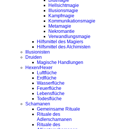
Blutmagie
Hellsichtmagie
Illusionsmagie
Kampfmagie
Kommunikationsmagie
Metamagie
Nekromantie
Verwandlungsmagie
Hilfsmittel des Magiers
Hilfsmittel des Alchimisten
Illusionisten
Druiden
Magische Handlungen
Hexen/Hexer
Luftflüche
Erdflüche
Wasserflüche
Feuerflüche
Lebensflüche
Todesflüche
Schamanen
Gemeinsame Rituale
Rituale des
Adlerschamanen
Rituale des