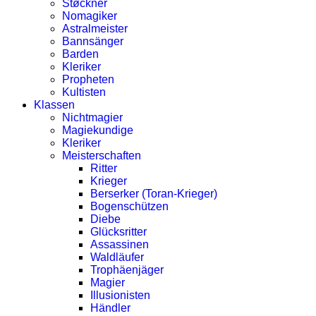
Støckner
Nomagiker
Astralmeister
Bannsänger
Barden
Kleriker
Propheten
Kultisten
Klassen
Nichtmagier
Magiekundige
Kleriker
Meisterschaften
Ritter
Krieger
Berserker (Toran-Krieger)
Bogenschützen
Diebe
Glücksritter
Assassinen
Waldläufer
Trophäenjäger
Magier
Illusionisten
Händler