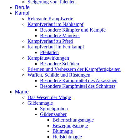
Steigerung von Talenten
Berufe
Kampf
Relevante Kampfwerte
Kampfverlauf im Nahkampf
Besondere Kämpfer und Kämpfe
Besondere Manöver
Kampfverlauf zu Pferd
Kampfverlauf im Fernkampf
Pfeilarten
Kampfauswirkungen
Besondere Schäden
Erlernen und Verbessern der Kampffertigkeiten
Waffen, Schilde und Rüstungen
Besondere Kampfmittel des Assassinen
Besondere Kampfmittel des Schnitters
Magie
Das Wesen der Magie
Gildenmagie
Spruchproben
Gildenzauber
Beherrschungsmagie
Bewegungsmagie
Blutmagie
Hellsichtmagie