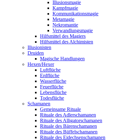
Illusionsmagie
Kampfmagie
Kommunikationsmagie
Metamagie
Nekromantie
Verwandlungsmagie
Hilfsmittel des Magiers
Hilfsmittel des Alchimisten
Illusionisten
Druiden
Magische Handlungen
Hexen/Hexer
Luftflüche
Erdflüche
Wasserflüche
Feuerflüche
Lebensflüche
Todesflüche
Schamanen
Gemeinsame Rituale
Rituale des Adlerschamanen
Rituale des Alligatorschamanen
Rituale des Bärenschamanen
Rituale des Büffelschamanen
Rituale des Eidechsenschamanen