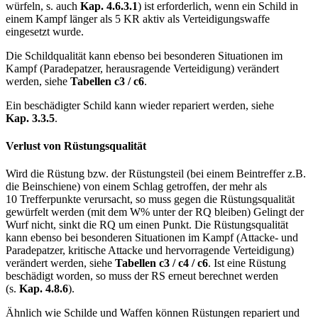
würfeln, s. auch
Kap.
4.6.3.1
) ist erforderlich, wenn ein Schild in
einem Kampf länger als 5 KR aktiv als Verteidigungswaffe
eingesetzt wurde.
Die Schildqualität kann ebenso bei besonderen Situationen im
Kampf (Paradepatzer, herausragende Verteidigung) verändert
werden, siehe
Tabellen c3 / c6
.
Ein beschädigter Schild kann wieder repariert werden, siehe
Kap.
3.3.5
.
Verlust von Rüstungsqualität
Wird die Rüstung bzw. der Rüstungsteil (bei einem Beintreffer z.B.
die Beinschiene) von einem Schlag getroffen, der mehr als
10 Trefferpunkte verursacht, so muss gegen die Rüstungsqualität
gewürfelt werden (mit dem W% unter der RQ bleiben) Gelingt der
Wurf nicht, sinkt die RQ um einen Punkt. Die Rüstungsqualität
kann ebenso bei besonderen Situationen im Kampf (Attacke­- und
Paradepatzer, kritische Attacke und hervorragende Verteidigung)
verändert werden, siehe
Tabellen c3 / c4 / c6
. Ist eine Rüstung
beschädigt worden, so muss der RS erneut berechnet werden
(s.
Kap.
4.8.6
).
Ähnlich wie Schilde und Waffen können Rüstungen repariert und