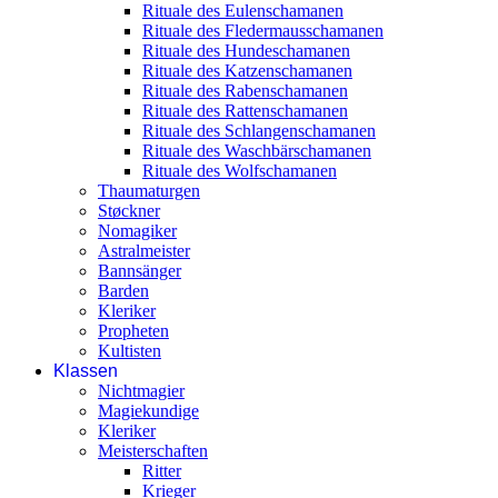
Rituale des Eulenschamanen
Rituale des Fledermausschamanen
Rituale des Hundeschamanen
Rituale des Katzenschamanen
Rituale des Rabenschamanen
Rituale des Rattenschamanen
Rituale des Schlangenschamanen
Rituale des Waschbärschamanen
Rituale des Wolfschamanen
Thaumaturgen
Støckner
Nomagiker
Astralmeister
Bannsänger
Barden
Kleriker
Propheten
Kultisten
Klassen
Nichtmagier
Magiekundige
Kleriker
Meisterschaften
Ritter
Krieger