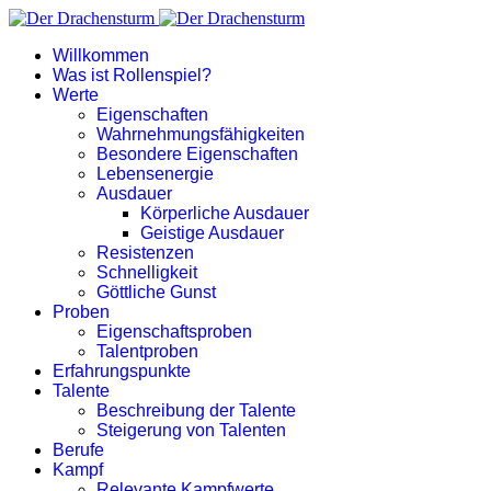
Willkommen
Was ist Rollenspiel?
Werte
Eigenschaften
Wahrnehmungsfähigkeiten
Besondere Eigenschaften
Lebensenergie
Ausdauer
Körperliche Ausdauer
Geistige Ausdauer
Resistenzen
Schnelligkeit
Göttliche Gunst
Proben
Eigenschaftsproben
Talentproben
Erfahrungspunkte
Talente
Beschreibung der Talente
Steigerung von Talenten
Berufe
Kampf
Relevante Kampfwerte