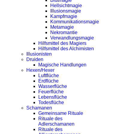
Blutmagie
Hellsichtmagie
Illusionsmagie
Kampfmagie
Kommunikationsmagie
Metamagie
Nekromantie
Verwandlungsmagie
Hilfsmittel des Magiers
Hilfsmittel des Alchimisten
Illusionisten
Druiden
Magische Handlungen
Hexen/Hexer
Luftflüche
Erdflüche
Wasserflüche
Feuerflüche
Lebensflüche
Todesflüche
Schamanen
Gemeinsame Rituale
Rituale des
Adlerschamanen
Rituale des