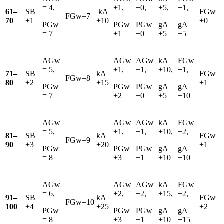
= 4,
+1,
+0,
+5,
+1,
61–
SB
­ kA
FGw
FGw=7
70
+1
+10
+0
PGw
PGw
PGw
gA
gA
= 7
+1
+0
+5
+5
AGw
AGw
AGw
kA
FGw
= 5,
+1,
+1,
+10,
+1,
71–
SB
kA
FGw
FGw=8
80
+2
+15
+1
PGw
PGw
PGw
gA
gA
= 7
+2
+0
+5
+10
AGw
AGw
AGw
kA
FGw
= 5,
+1,
+1,
+10,
+2,
81–
SB
kA
FGw
FGw=9
90
+3
+20
+1
PGw
PGw
PGw
gA
gA
= 8
+3
+1
+10
+10
AGw
AGw
AGw
kA
FGw
= 6,
+2,
+2,
+15,
+2,
91–
SB
kA
FGw
FGw=10
100
+4
+25
+2
PGw
PGw
PGw
gA
gA
= 8
+3
+1
+10
+15