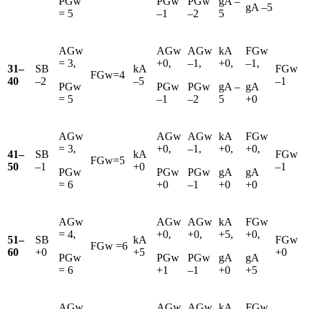
PGw
PGw
PGw
gA –
gA –5
= 5
–1
–2
5
AGw
AGw
AGw
kA
FGw
= 3,
+0,
–1,
+0,
–1,
31–
SB
kA
FGw
FGw=4
40
–2
–5
–1
PGw
PGw
PGw
gA –
gA
= 5
–1
–2
5
+0
AGw
AGw
AGw
kA
FGw
= 3,
+0,
–1,
+0,
+0,
41–
SB
kA
FGw
FGw=5
50
–1
+0
–1
PGw
PGw
PGw
gA
gA
= 6
+0
–1
+0
+0
AGw
AGw
AGw
kA
FGw
= 4,
+0,
+0,
+5,
+0,
51–
SB
kA
FGw
FGw =6
60
+0
+5
+0
PGw
PGw
PGw
gA
gA
= 6
+1
–1
+0
+5
AGw
AGw
AGw
kA
FGw