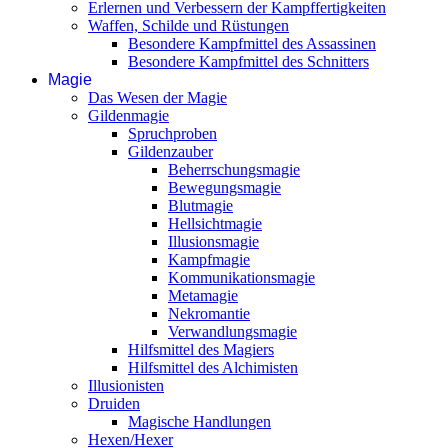
Erlernen und Verbessern der Kampffertigkeiten
Waffen, Schilde und Rüstungen
Besondere Kampfmittel des Assassinen
Besondere Kampfmittel des Schnitters
Magie
Das Wesen der Magie
Gildenmagie
Spruchproben
Gildenzauber
Beherrschungsmagie
Bewegungsmagie
Blutmagie
Hellsichtmagie
Illusionsmagie
Kampfmagie
Kommunikationsmagie
Metamagie
Nekromantie
Verwandlungsmagie
Hilfsmittel des Magiers
Hilfsmittel des Alchimisten
Illusionisten
Druiden
Magische Handlungen
Hexen/Hexer