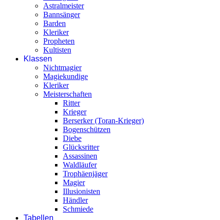
Astralmeister
Bannsänger
Barden
Kleriker
Propheten
Kultisten
Klassen
Nichtmagier
Magiekundige
Kleriker
Meisterschaften
Ritter
Krieger
Berserker (Toran-Krieger)
Bogenschützen
Diebe
Glücksritter
Assassinen
Waldläufer
Trophäenjäger
Magier
Illusionisten
Händler
Schmiede
Tabellen