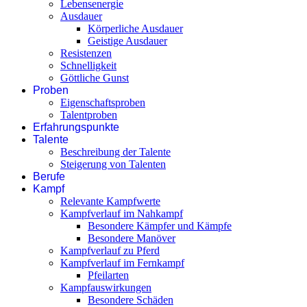
Lebensenergie
Ausdauer
Körperliche Ausdauer
Geistige Ausdauer
Resistenzen
Schnelligkeit
Göttliche Gunst
Proben
Eigenschaftsproben
Talentproben
Erfahrungspunkte
Talente
Beschreibung der Talente
Steigerung von Talenten
Berufe
Kampf
Relevante Kampfwerte
Kampfverlauf im Nahkampf
Besondere Kämpfer und Kämpfe
Besondere Manöver
Kampfverlauf zu Pferd
Kampfverlauf im Fernkampf
Pfeilarten
Kampfauswirkungen
Besondere Schäden