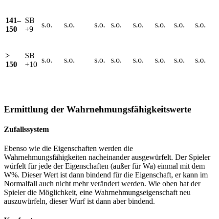
141–
SB
s.o.
s.o.
s.o.
s.o.
s.o.
s.o.
s.o.
s.o.
150
+9
>
SB
s.o.
s.o.
s.o.
s.o.
s.o.
s.o.
s.o.
s.o.
150
+10
Ermittlung der Wahrnehmungsfähigkeitswerte
Zufallssystem
Ebenso wie die Eigenschaften werden die
Wahrnehmungsfähigkeiten nacheinander ausgewürfelt. Der Spieler
würfelt für jede der Eigenschaften (außer für Wa) einmal mit dem
W%. Dieser Wert ist dann bindend für die Eigenschaft, er kann im
Normalfall auch nicht mehr verändert werden. Wie oben hat der
Spieler die Möglichkeit, eine Wahrnehmungseigenschaft neu
auszuwürfeln, dieser Wurf ist dann aber bindend.