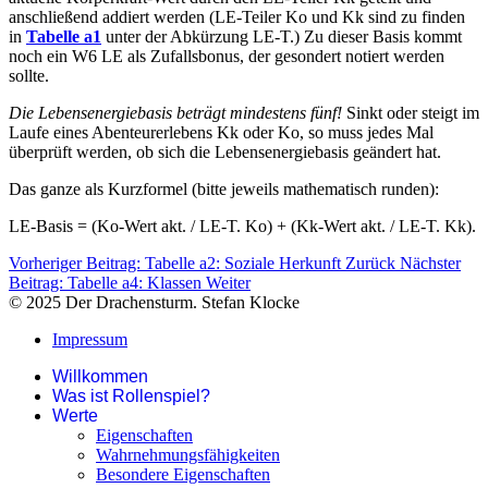
anschließend addiert werden (LE-Teiler Ko und Kk sind zu finden
in
Tabelle a1
unter der Abkürzung LE-T.) Zu dieser Basis kommt
noch ein W6 LE als Zufallsbonus, der gesondert notiert werden
sollte.
Die Lebensenergiebasis beträgt mindestens fünf!
Sinkt oder steigt im
Laufe eines Abenteurerlebens Kk oder Ko, so muss jedes Mal
überprüft werden, ob sich die Lebensenergiebasis geändert hat.
Das ganze als Kurzformel (bitte jeweils mathematisch runden):
LE-Basis = (Ko-Wert akt. / LE-T. Ko) + (Kk-Wert akt. / LE-T. Kk).
Vorheriger Beitrag: Tabelle a2: Soziale Herkunft
Zurück
Nächster
Beitrag: Tabelle a4: Klassen
Weiter
© 2025 Der Drachensturm. Stefan Klocke
Impressum
Willkommen
Was ist Rollenspiel?
Werte
Eigenschaften
Wahrnehmungsfähigkeiten
Besondere Eigenschaften