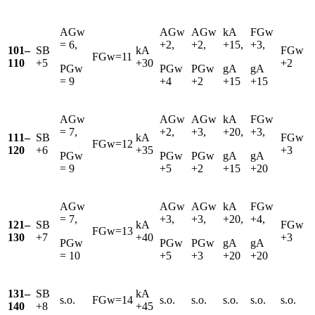
AGw
AGw
AGw
kA
FGw
= 6,
+2,
+2,
+15,
+3,
101–
SB
kA
FGw
FGw=11
110
+5
+30
+2
PGw
PGw
PGw
gA
gA
= 9
+4
+2
+15
+15
AGw
AGw
AGw
kA
FGw
= 7,
+2,
+3,
+20,
+3,
111–
SB
kA
FGw
FGw=12
120
+6
+35
+3
PGw
PGw
PGw
gA
gA
= 9
+5
+2
+15
+20
AGw
AGw
AGw
kA
FGw
= 7,
+3,
+3,
+20,
+4,
121–
SB
kA
FGw
FGw=13
130
+7
+40
+3
PGw
PGw
PGw
gA
gA
= 10
+5
+3
+20
+20
131–
SB
kA
s.o.
FGw=14
s.o.
s.o.
s.o.
s.o.
s.o.
140
+8
+45