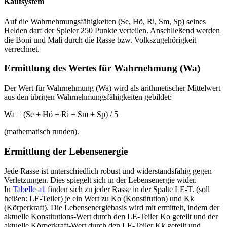
Kaufsystem
Auf die Wahrnehmungsfähigkeiten (Se, Hö, Ri, Sm, Sp) seines
Helden darf der Spieler 250 Punkte verteilen. Anschließend werden
die Boni und Mali durch die Rasse bzw. Volkszugehörigkeit
verrechnet.
Ermittlung des Wertes für Wahrnehmung (Wa)
Der Wert für Wahrnehmung (Wa) wird als arithmetischer Mittelwert
aus den übrigen Wahrnehmungsfähigkeiten gebildet:
Wa = (Se + Hö + Ri + Sm + Sp) / 5
(mathematisch runden).
Ermittlung der Lebensenergie
Jede Rasse ist unterschiedlich robust und widerstandsfähig gegen
Verletzungen. Dies spiegelt sich in der Lebensenergie wider.
In
Tabelle a1
finden sich zu jeder Rasse in der Spalte LE-T. (soll
heißen: LE-Teiler) je ein Wert zu Ko (Konstitution) und Kk
(Körperkraft). Die Lebensenergiebasis wird mit ermittelt, indem der
aktuelle Konstitutions-Wert durch den LE-Teiler Ko geteilt und der
aktuelle Körperkraft-Wert durch den LE-Teiler Kk geteilt und