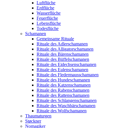
Luftflüche
Erdflüche
Wasserflüche
Feuerflüche
Lebensflüche
Todesflüche
Schamanen
Gemeinsame Rituale
Rituale des Adlerschamanen
Rituale des Alligatorschamanen
Rituale des Bärenschamanen
Rituale des Büffelschamanen
Rituale des Eidechsenschamanen
Rituale des Eulenschamanen
Rituale des Fledermausschamanen
Rituale des Hundeschamanen
Rituale des Katzenschamanen
Rituale des Rabenschamanen
Rituale des Rattenschamanen
Rituale des Schlangenschamanen
Rituale des Waschbärschamanen
Rituale des Wolfschamanen
Thaumaturgen
Støckner
Nomagiker