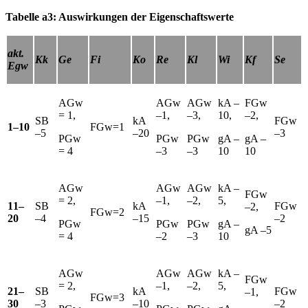
Tabelle a3: Auswirkungen der Eigenschaftswerte
akt.
Kk
Ge
Fi
Ko
Re
Kl
Wi
Kf
Se
Egw
AGw
AGw
AGw
kA –
FGw
= 1,
–1,
–3,
10,
–2,
SB
kA
FGw
1–10
FGw=1
–5
–20
–3
PGw
PGw
PGw
gA –
gA –
= 4
–3
–3
10
10
AGw
AGw
AGw
kA –
FGw
= 2,
–1,
–2,
5,
11–
SB
kA
FGw
–2,
FGw=2
20
–4
–15
–2
PGw
PGw
PGw
gA –
gA –5
= 4
–2
–3
10
AGw
AGw
AGw
kA –
FGw
= 2,
–1,
–2,
5,
21–
SB
kA
FGw
–1,
FGw=3
30
–3
–10
–2