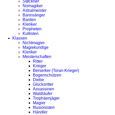
Støckner
Nomagiker
Astralmeister
Bannsänger
Barden
Kleriker
Propheten
Kultisten
Klassen
Nichtmagier
Magiekundige
Kleriker
Meisterschaften
Ritter
Krieger
Berserker (Toran-Krieger)
Bogenschützen
Diebe
Glücksritter
Assassinen
Waldläufer
Trophäenjäger
Magier
Illusionisten
Händler