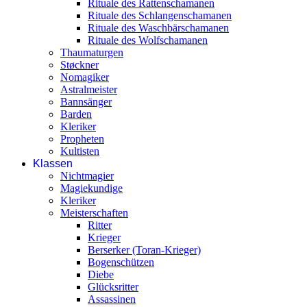
Rituale des Rattenschamanen
Rituale des Schlangenschamanen
Rituale des Waschbärschamanen
Rituale des Wolfschamanen
Thaumaturgen
Støckner
Nomagiker
Astralmeister
Bannsänger
Barden
Kleriker
Propheten
Kultisten
Klassen
Nichtmagier
Magiekundige
Kleriker
Meisterschaften
Ritter
Krieger
Berserker (Toran-Krieger)
Bogenschützen
Diebe
Glücksritter
Assassinen