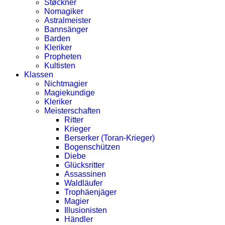
Støckner
Nomagiker
Astralmeister
Bannsänger
Barden
Kleriker
Propheten
Kultisten
Klassen
Nichtmagier
Magiekundige
Kleriker
Meisterschaften
Ritter
Krieger
Berserker (Toran-Krieger)
Bogenschützen
Diebe
Glücksritter
Assassinen
Waldläufer
Trophäenjäger
Magier
Illusionisten
Händler