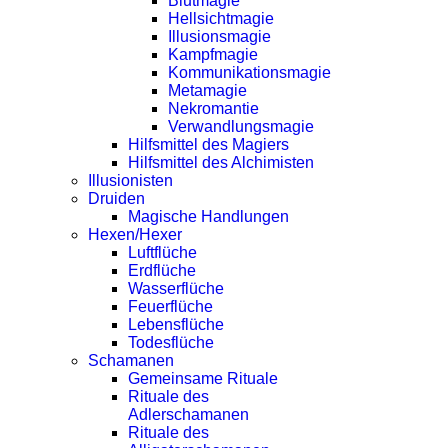
Blutmagie
Hellsichtmagie
Illusionsmagie
Kampfmagie
Kommunikationsmagie
Metamagie
Nekromantie
Verwandlungsmagie
Hilfsmittel des Magiers
Hilfsmittel des Alchimisten
Illusionisten
Druiden
Magische Handlungen
Hexen/Hexer
Luftflüche
Erdflüche
Wasserflüche
Feuerflüche
Lebensflüche
Todesflüche
Schamanen
Gemeinsame Rituale
Rituale des
Adlerschamanen
Rituale des