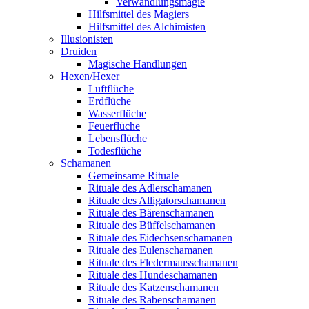
Verwandlungsmagie
Hilfsmittel des Magiers
Hilfsmittel des Alchimisten
Illusionisten
Druiden
Magische Handlungen
Hexen/Hexer
Luftflüche
Erdflüche
Wasserflüche
Feuerflüche
Lebensflüche
Todesflüche
Schamanen
Gemeinsame Rituale
Rituale des Adlerschamanen
Rituale des Alligatorschamanen
Rituale des Bärenschamanen
Rituale des Büffelschamanen
Rituale des Eidechsenschamanen
Rituale des Eulenschamanen
Rituale des Fledermausschamanen
Rituale des Hundeschamanen
Rituale des Katzenschamanen
Rituale des Rabenschamanen