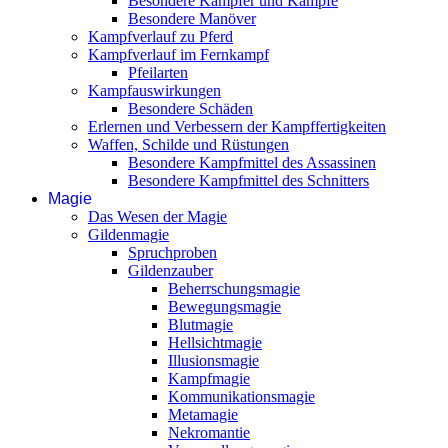
Besondere Kämpfer und Kämpfe
Besondere Manöver
Kampfverlauf zu Pferd
Kampfverlauf im Fernkampf
Pfeilarten
Kampfauswirkungen
Besondere Schäden
Erlernen und Verbessern der Kampffertigkeiten
Waffen, Schilde und Rüstungen
Besondere Kampfmittel des Assassinen
Besondere Kampfmittel des Schnitters
Magie
Das Wesen der Magie
Gildenmagie
Spruchproben
Gildenzauber
Beherrschungsmagie
Bewegungsmagie
Blutmagie
Hellsichtmagie
Illusionsmagie
Kampfmagie
Kommunikationsmagie
Metamagie
Nekromantie