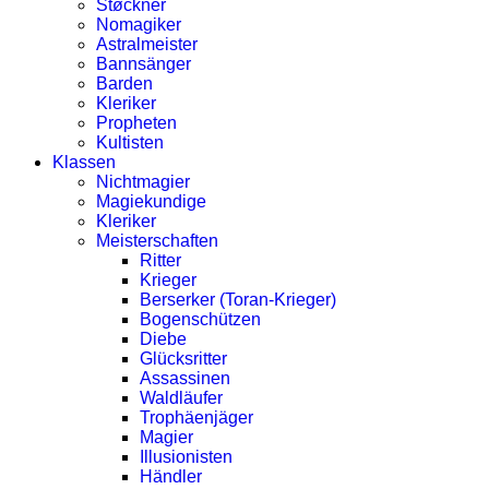
Støckner
Nomagiker
Astralmeister
Bannsänger
Barden
Kleriker
Propheten
Kultisten
Klassen
Nichtmagier
Magiekundige
Kleriker
Meisterschaften
Ritter
Krieger
Berserker (Toran-Krieger)
Bogenschützen
Diebe
Glücksritter
Assassinen
Waldläufer
Trophäenjäger
Magier
Illusionisten
Händler