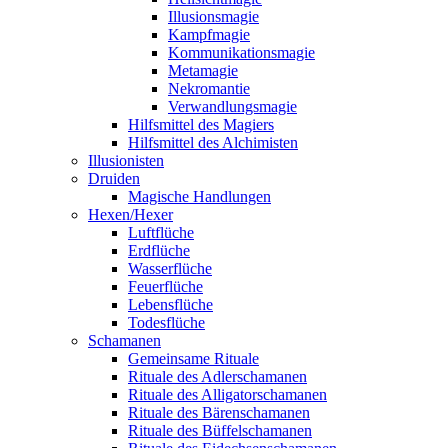
Illusionsmagie
Kampfmagie
Kommunikationsmagie
Metamagie
Nekromantie
Verwandlungsmagie
Hilfsmittel des Magiers
Hilfsmittel des Alchimisten
Illusionisten
Druiden
Magische Handlungen
Hexen/Hexer
Luftflüche
Erdflüche
Wasserflüche
Feuerflüche
Lebensflüche
Todesflüche
Schamanen
Gemeinsame Rituale
Rituale des Adlerschamanen
Rituale des Alligatorschamanen
Rituale des Bärenschamanen
Rituale des Büffelschamanen