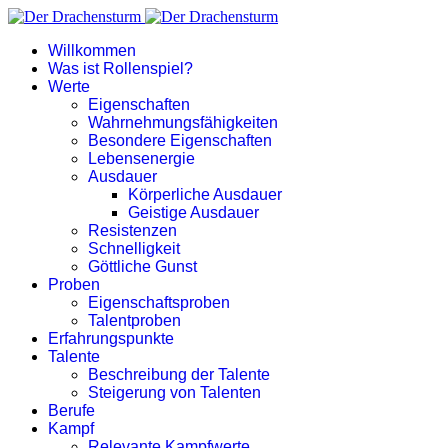
Willkommen
Was ist Rollenspiel?
Werte
Eigenschaften
Wahrnehmungsfähigkeiten
Besondere Eigenschaften
Lebensenergie
Ausdauer
Körperliche Ausdauer
Geistige Ausdauer
Resistenzen
Schnelligkeit
Göttliche Gunst
Proben
Eigenschaftsproben
Talentproben
Erfahrungspunkte
Talente
Beschreibung der Talente
Steigerung von Talenten
Berufe
Kampf
Relevante Kampfwerte