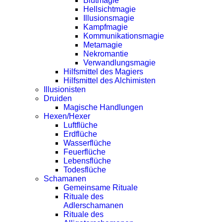
Blutmagie
Hellsichtmagie
Illusionsmagie
Kampfmagie
Kommunikationsmagie
Metamagie
Nekromantie
Verwandlungsmagie
Hilfsmittel des Magiers
Hilfsmittel des Alchimisten
Illusionisten
Druiden
Magische Handlungen
Hexen/Hexer
Luftflüche
Erdflüche
Wasserflüche
Feuerflüche
Lebensflüche
Todesflüche
Schamanen
Gemeinsame Rituale
Rituale des
Adlerschamanen
Rituale des