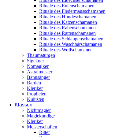
Rituale des Eidechsenschamanen
Rituale des Eulenschamanen
Rituale des Fledermausschamanen
Rituale des Hundeschamanen
Rituale des Katzenschamanen
Rituale des Rabenschamanen
Rituale des Rattenschamanen
Rituale des Schlangenschamanen
Rituale des Waschbärschamanen
Rituale des Wolfschamanen
Thaumaturgen
Støckner
Nomagiker
Astralmeister
Bannsänger
Barden
Kleriker
Propheten
Kultisten
Klassen
Nichtmagier
Magiekundige
Kleriker
Meisterschaften
Ritter