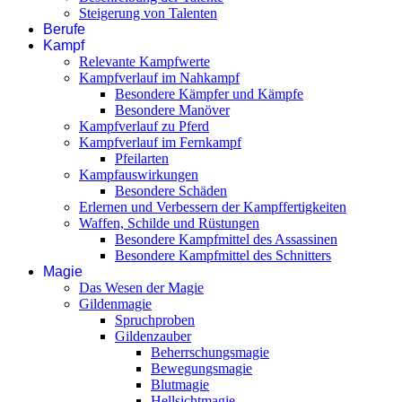
Steigerung von Talenten
Berufe
Kampf
Relevante Kampfwerte
Kampfverlauf im Nahkampf
Besondere Kämpfer und Kämpfe
Besondere Manöver
Kampfverlauf zu Pferd
Kampfverlauf im Fernkampf
Pfeilarten
Kampfauswirkungen
Besondere Schäden
Erlernen und Verbessern der Kampffertigkeiten
Waffen, Schilde und Rüstungen
Besondere Kampfmittel des Assassinen
Besondere Kampfmittel des Schnitters
Magie
Das Wesen der Magie
Gildenmagie
Spruchproben
Gildenzauber
Beherrschungsmagie
Bewegungsmagie
Blutmagie
Hellsichtmagie