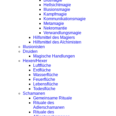
Blutmagie
Hellsichtmagie
Illusionsmagie
Kampfmagie
Kommunikationsmagie
Metamagie
Nekromantie
Verwandlungsmagie
Hilfsmittel des Magiers
Hilfsmittel des Alchimisten
Illusionisten
Druiden
Magische Handlungen
Hexen/Hexer
Luftflüche
Erdflüche
Wasserflüche
Feuerflüche
Lebensflüche
Todesflüche
Schamanen
Gemeinsame Rituale
Rituale des
Adlerschamanen
Rituale des