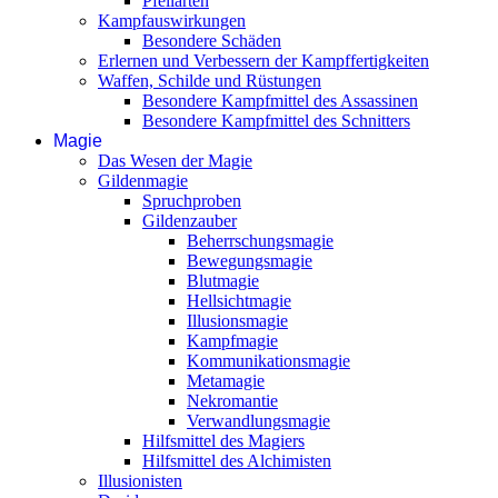
Pfeilarten
Kampfauswirkungen
Besondere Schäden
Erlernen und Verbessern der Kampffertigkeiten
Waffen, Schilde und Rüstungen
Besondere Kampfmittel des Assassinen
Besondere Kampfmittel des Schnitters
Magie
Das Wesen der Magie
Gildenmagie
Spruchproben
Gildenzauber
Beherrschungsmagie
Bewegungsmagie
Blutmagie
Hellsichtmagie
Illusionsmagie
Kampfmagie
Kommunikationsmagie
Metamagie
Nekromantie
Verwandlungsmagie
Hilfsmittel des Magiers
Hilfsmittel des Alchimisten
Illusionisten