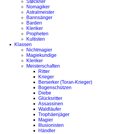
Støckner
Nomagiker
Astralmeister
Bannsänger
Barden
Kleriker
Propheten
Kultisten
Klassen
Nichtmagier
Magiekundige
Kleriker
Meisterschaften
Ritter
Krieger
Berserker (Toran-Krieger)
Bogenschützen
Diebe
Glücksritter
Assassinen
Waldläufer
Trophäenjäger
Magier
Illusionisten
Händler