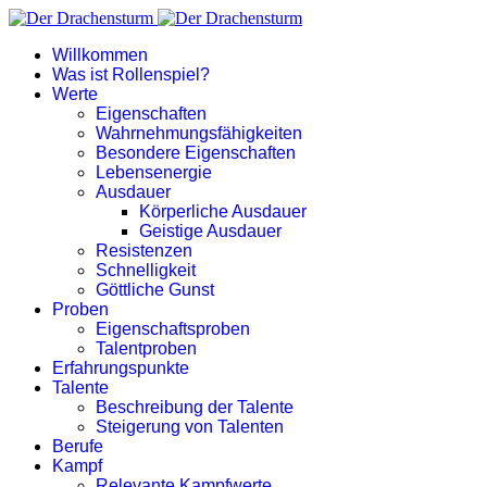
Willkommen
Was ist Rollenspiel?
Werte
Eigenschaften
Wahrnehmungsfähigkeiten
Besondere Eigenschaften
Lebensenergie
Ausdauer
Körperliche Ausdauer
Geistige Ausdauer
Resistenzen
Schnelligkeit
Göttliche Gunst
Proben
Eigenschaftsproben
Talentproben
Erfahrungspunkte
Talente
Beschreibung der Talente
Steigerung von Talenten
Berufe
Kampf
Relevante Kampfwerte