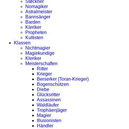
Støckner
Nomagiker
Astralmeister
Bannsänger
Barden
Kleriker
Propheten
Kultisten
Klassen
Nichtmagier
Magiekundige
Kleriker
Meisterschaften
Ritter
Krieger
Berserker (Toran-Krieger)
Bogenschützen
Diebe
Glücksritter
Assassinen
Waldläufer
Trophäenjäger
Magier
Illusionisten
Händler