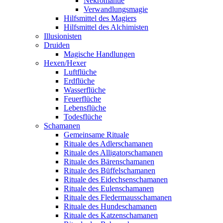
Nekromantie
Verwandlungsmagie
Hilfsmittel des Magiers
Hilfsmittel des Alchimisten
Illusionisten
Druiden
Magische Handlungen
Hexen/Hexer
Luftflüche
Erdflüche
Wasserflüche
Feuerflüche
Lebensflüche
Todesflüche
Schamanen
Gemeinsame Rituale
Rituale des Adlerschamanen
Rituale des Alligatorschamanen
Rituale des Bärenschamanen
Rituale des Büffelschamanen
Rituale des Eidechsenschamanen
Rituale des Eulenschamanen
Rituale des Fledermausschamanen
Rituale des Hundeschamanen
Rituale des Katzenschamanen