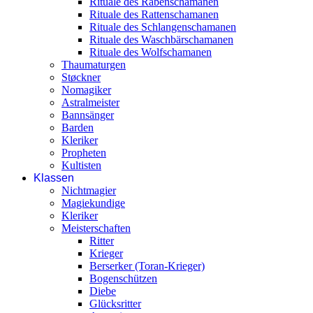
Rituale des Rabenschamanen
Rituale des Rattenschamanen
Rituale des Schlangenschamanen
Rituale des Waschbärschamanen
Rituale des Wolfschamanen
Thaumaturgen
Støckner
Nomagiker
Astralmeister
Bannsänger
Barden
Kleriker
Propheten
Kultisten
Klassen
Nichtmagier
Magiekundige
Kleriker
Meisterschaften
Ritter
Krieger
Berserker (Toran-Krieger)
Bogenschützen
Diebe
Glücksritter