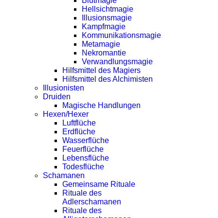
Blutmagie
Hellsichtmagie
Illusionsmagie
Kampfmagie
Kommunikationsmagie
Metamagie
Nekromantie
Verwandlungsmagie
Hilfsmittel des Magiers
Hilfsmittel des Alchimisten
Illusionisten
Druiden
Magische Handlungen
Hexen/Hexer
Luftflüche
Erdflüche
Wasserflüche
Feuerflüche
Lebensflüche
Todesflüche
Schamanen
Gemeinsame Rituale
Rituale des
Adlerschamanen
Rituale des