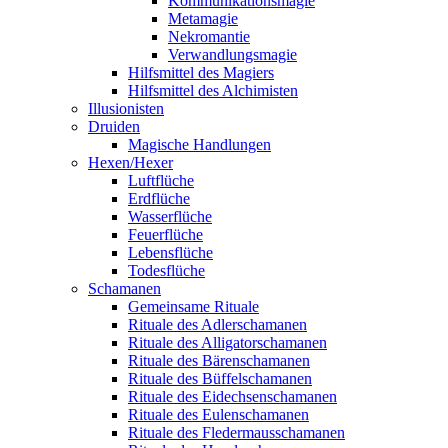
Kommunikationsmagie
Metamagie
Nekromantie
Verwandlungsmagie
Hilfsmittel des Magiers
Hilfsmittel des Alchimisten
Illusionisten
Druiden
Magische Handlungen
Hexen/Hexer
Luftflüche
Erdflüche
Wasserflüche
Feuerflüche
Lebensflüche
Todesflüche
Schamanen
Gemeinsame Rituale
Rituale des Adlerschamanen
Rituale des Alligatorschamanen
Rituale des Bärenschamanen
Rituale des Büffelschamanen
Rituale des Eidechsenschamanen
Rituale des Eulenschamanen
Rituale des Fledermausschamanen