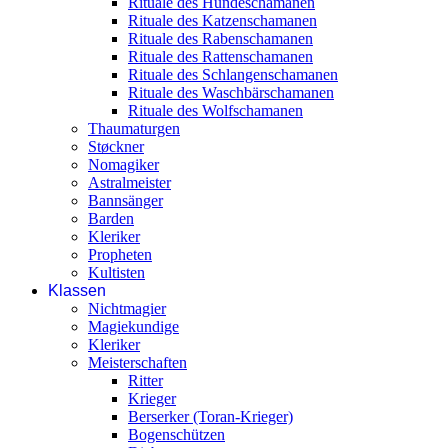
Rituale des Hundeschamanen
Rituale des Katzenschamanen
Rituale des Rabenschamanen
Rituale des Rattenschamanen
Rituale des Schlangenschamanen
Rituale des Waschbärschamanen
Rituale des Wolfschamanen
Thaumaturgen
Støckner
Nomagiker
Astralmeister
Bannsänger
Barden
Kleriker
Propheten
Kultisten
Klassen
Nichtmagier
Magiekundige
Kleriker
Meisterschaften
Ritter
Krieger
Berserker (Toran-Krieger)
Bogenschützen