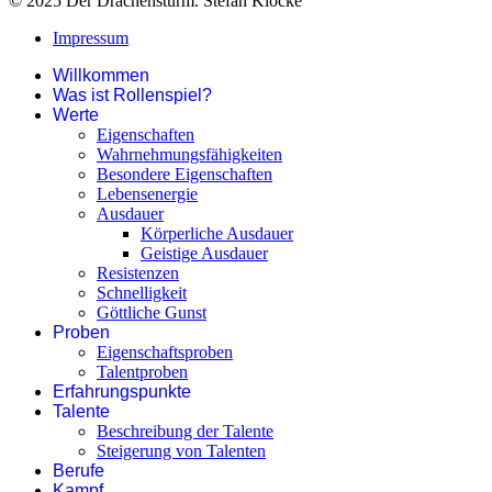
© 2025 Der Drachensturm. Stefan Klocke
Impressum
Willkommen
Was ist Rollenspiel?
Werte
Eigenschaften
Wahrnehmungsfähigkeiten
Besondere Eigenschaften
Lebensenergie
Ausdauer
Körperliche Ausdauer
Geistige Ausdauer
Resistenzen
Schnelligkeit
Göttliche Gunst
Proben
Eigenschaftsproben
Talentproben
Erfahrungspunkte
Talente
Beschreibung der Talente
Steigerung von Talenten
Berufe
Kampf