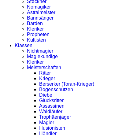
Støckner
Nomagiker
Astralmeister
Bannsänger
Barden
Kleriker
Propheten
Kultisten
Klassen
Nichtmagier
Magiekundige
Kleriker
Meisterschaften
Ritter
Krieger
Berserker (Toran-Krieger)
Bogenschützen
Diebe
Glücksritter
Assassinen
Waldläufer
Trophäenjäger
Magier
Illusionisten
Händler