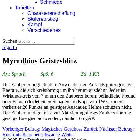
Schmiede
Tabellen
Charaktererschaffung
Stufenanstieg
Kampf
Verschiedenes
Suchen
Sign In
Myrrdhins Geistesblitz
Art: Spruch SpS: 6 Zd: 1 KR
Der Zauber ermöglicht dem Anwender den Ausstoß purer geistiger
Energie, die sich kreisförmig um ihn herum ausdehnt. Jeder im
Wirkungskreis von 7 m um den Zauberer herum befindliche Freund
oder Feind erleidet einen Schaden am Kopf von 1W3, zudem
verliert er 20 Punkte an geistiger Ausdauer. Helme schützen nicht.
Der Zauberkundige muss zur Aktivierung dieses Zaubers enorme
geistige Energien aufwenden, nämlich 65 gAP.
Vorheriger Beitrag: Magisches Geschoss
Zurück
Nächster Beitrag:
Rostrunts Knochenschwäche
Weiter