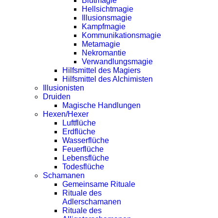
Blutmagie
Hellsichtmagie
Illusionsmagie
Kampfmagie
Kommunikationsmagie
Metamagie
Nekromantie
Verwandlungsmagie
Hilfsmittel des Magiers
Hilfsmittel des Alchimisten
Illusionisten
Druiden
Magische Handlungen
Hexen/Hexer
Luftflüche
Erdflüche
Wasserflüche
Feuerflüche
Lebensflüche
Todesflüche
Schamanen
Gemeinsame Rituale
Rituale des
Adlerschamanen
Rituale des