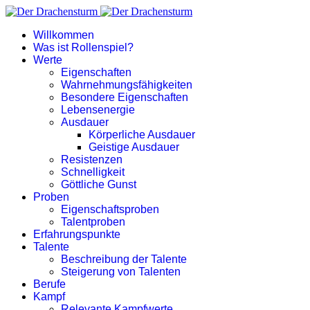
Willkommen
Was ist Rollenspiel?
Werte
Eigenschaften
Wahrnehmungsfähigkeiten
Besondere Eigenschaften
Lebensenergie
Ausdauer
Körperliche Ausdauer
Geistige Ausdauer
Resistenzen
Schnelligkeit
Göttliche Gunst
Proben
Eigenschaftsproben
Talentproben
Erfahrungspunkte
Talente
Beschreibung der Talente
Steigerung von Talenten
Berufe
Kampf
Relevante Kampfwerte