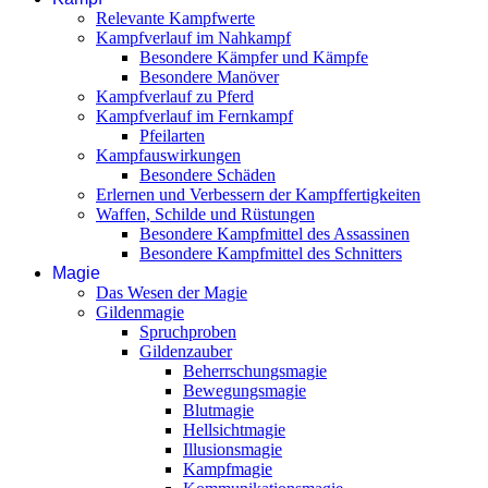
Relevante Kampfwerte
Kampfverlauf im Nahkampf
Besondere Kämpfer und Kämpfe
Besondere Manöver
Kampfverlauf zu Pferd
Kampfverlauf im Fernkampf
Pfeilarten
Kampfauswirkungen
Besondere Schäden
Erlernen und Verbessern der Kampffertigkeiten
Waffen, Schilde und Rüstungen
Besondere Kampfmittel des Assassinen
Besondere Kampfmittel des Schnitters
Magie
Das Wesen der Magie
Gildenmagie
Spruchproben
Gildenzauber
Beherrschungsmagie
Bewegungsmagie
Blutmagie
Hellsichtmagie
Illusionsmagie
Kampfmagie