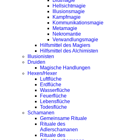
Blutmagie
Hellsichtmagie
Illusionsmagie
Kampfmagie
Kommunikationsmagie
Metamagie
Nekromantie
Verwandlungsmagie
Hilfsmittel des Magiers
Hilfsmittel des Alchimisten
Illusionisten
Druiden
Magische Handlungen
Hexen/Hexer
Luftflüche
Erdflüche
Wasserflüche
Feuerflüche
Lebensflüche
Todesflüche
Schamanen
Gemeinsame Rituale
Rituale des
Adlerschamanen
Rituale des