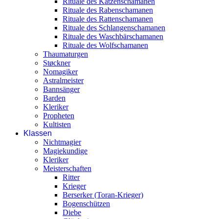
Rituale des Katzenschamanen
Rituale des Rabenschamanen
Rituale des Rattenschamanen
Rituale des Schlangenschamanen
Rituale des Waschbärschamanen
Rituale des Wolfschamanen
Thaumaturgen
Støckner
Nomagiker
Astralmeister
Bannsänger
Barden
Kleriker
Propheten
Kultisten
Klassen
Nichtmagier
Magiekundige
Kleriker
Meisterschaften
Ritter
Krieger
Berserker (Toran-Krieger)
Bogenschützen
Diebe