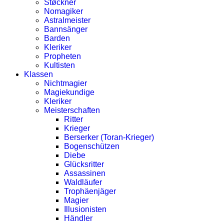
Støckner
Nomagiker
Astralmeister
Bannsänger
Barden
Kleriker
Propheten
Kultisten
Klassen
Nichtmagier
Magiekundige
Kleriker
Meisterschaften
Ritter
Krieger
Berserker (Toran-Krieger)
Bogenschützen
Diebe
Glücksritter
Assassinen
Waldläufer
Trophäenjäger
Magier
Illusionisten
Händler