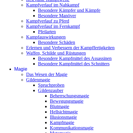
Kampfverlauf im Nahkampf
Besondere Kämpfer und Kämpfe
Besondere Manöver
Kampfverlauf zu Pferd
Kampfverlauf im Fernkampf
Pfeilarten
Kampfauswirkungen
Besondere Schäden
Erlernen und Verbessern der Kampffertigkeiten
Waffen, Schilde und Rüstungen
Besondere Kampfmittel des Assassinen
Besondere Kampfmittel des Schnitters
Magie
Das Wesen der Magie
Gildenmagie
Spruchproben
Gildenzauber
Beherrschungsmagie
Bewegungsmagie
Blutmagie
Hellsichtmagie
Illusionsmagie
Kampfmagie
Kommunikationsmagie