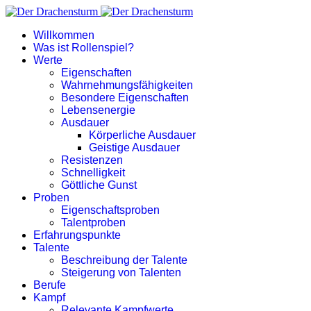
Willkommen
Was ist Rollenspiel?
Werte
Eigenschaften
Wahrnehmungsfähigkeiten
Besondere Eigenschaften
Lebensenergie
Ausdauer
Körperliche Ausdauer
Geistige Ausdauer
Resistenzen
Schnelligkeit
Göttliche Gunst
Proben
Eigenschaftsproben
Talentproben
Erfahrungspunkte
Talente
Beschreibung der Talente
Steigerung von Talenten
Berufe
Kampf
Relevante Kampfwerte