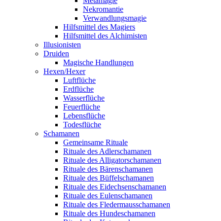
Metamagie
Nekromantie
Verwandlungsmagie
Hilfsmittel des Magiers
Hilfsmittel des Alchimisten
Illusionisten
Druiden
Magische Handlungen
Hexen/Hexer
Luftflüche
Erdflüche
Wasserflüche
Feuerflüche
Lebensflüche
Todesflüche
Schamanen
Gemeinsame Rituale
Rituale des Adlerschamanen
Rituale des Alligatorschamanen
Rituale des Bärenschamanen
Rituale des Büffelschamanen
Rituale des Eidechsenschamanen
Rituale des Eulenschamanen
Rituale des Fledermausschamanen
Rituale des Hundeschamanen