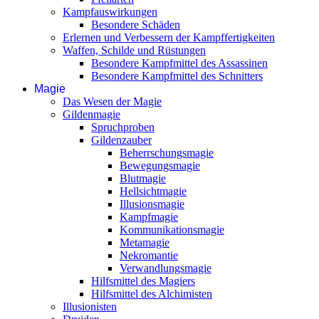
Kampfauswirkungen
Besondere Schäden
Erlernen und Verbessern der Kampffertigkeiten
Waffen, Schilde und Rüstungen
Besondere Kampfmittel des Assassinen
Besondere Kampfmittel des Schnitters
Magie
Das Wesen der Magie
Gildenmagie
Spruchproben
Gildenzauber
Beherrschungsmagie
Bewegungsmagie
Blutmagie
Hellsichtmagie
Illusionsmagie
Kampfmagie
Kommunikationsmagie
Metamagie
Nekromantie
Verwandlungsmagie
Hilfsmittel des Magiers
Hilfsmittel des Alchimisten
Illusionisten