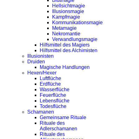
Blutmagie
Hellsichtmagie
Illusionsmagie
Kampfmagie
Kommunikationsmagie
Metamagie
Nekromantie
Verwandlungsmagie
Hilfsmittel des Magiers
Hilfsmittel des Alchimisten
Illusionisten
Druiden
Magische Handlungen
Hexen/Hexer
Luftflüche
Erdflüche
Wasserflüche
Feuerflüche
Lebensflüche
Todesflüche
Schamanen
Gemeinsame Rituale
Rituale des
Adlerschamanen
Rituale des