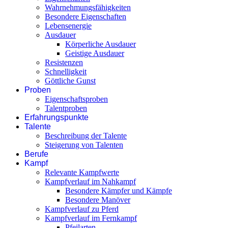
Wahrnehmungsfähigkeiten
Besondere Eigenschaften
Lebensenergie
Ausdauer
Körperliche Ausdauer
Geistige Ausdauer
Resistenzen
Schnelligkeit
Göttliche Gunst
Proben
Eigenschaftsproben
Talentproben
Erfahrungspunkte
Talente
Beschreibung der Talente
Steigerung von Talenten
Berufe
Kampf
Relevante Kampfwerte
Kampfverlauf im Nahkampf
Besondere Kämpfer und Kämpfe
Besondere Manöver
Kampfverlauf zu Pferd
Kampfverlauf im Fernkampf
Pfeilarten