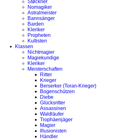
Støckner
Nomagiker
Astralmeister
Bannsänger
Barden
Kleriker
Propheten
Kultisten
Klassen
Nichtmagier
Magiekundige
Kleriker
Meisterschaften
Ritter
Krieger
Berserker (Toran-Krieger)
Bogenschützen
Diebe
Glücksritter
Assassinen
Waldläufer
Trophäenjäger
Magier
Illusionisten
Händler