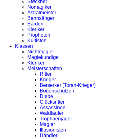
Støckner
Nomagiker
Astralmeister
Bannsänger
Barden
Kleriker
Propheten
Kultisten
Klassen
Nichtmagier
Magiekundige
Kleriker
Meisterschaften
Ritter
Krieger
Berserker (Toran-Krieger)
Bogenschützen
Diebe
Glücksritter
Assassinen
Waldläufer
Trophäenjäger
Magier
Illusionisten
Händler