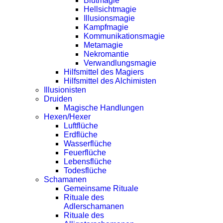
Blutmagie
Hellsichtmagie
Illusionsmagie
Kampfmagie
Kommunikationsmagie
Metamagie
Nekromantie
Verwandlungsmagie
Hilfsmittel des Magiers
Hilfsmittel des Alchimisten
Illusionisten
Druiden
Magische Handlungen
Hexen/Hexer
Luftflüche
Erdflüche
Wasserflüche
Feuerflüche
Lebensflüche
Todesflüche
Schamanen
Gemeinsame Rituale
Rituale des
Adlerschamanen
Rituale des