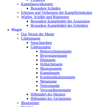
Kampfauswirkungen
Besondere Schäden
Erlernen und Verbessern der Kampffertigkeiten
Waffen, Schilde und Rüstungen
Besondere Kampfmittel des Assassinen
Besondere Kampfmittel des Schnitters
Magie
Das Wesen der Magie
Gildenmagie
Spruchproben
Gildenzauber
Beherrschungsmagie
Bewegungsmagie
Blutmagie
Hellsichtmagie
Illusionsmagie
Kampfmagie
Kommunikationsmagie
Metamagie
Nekromantie
Verwandlungsmagie
Hilfsmittel des Magiers
Hilfsmittel des Alchimisten
Illusionisten