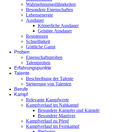
Wahrnehmungsfähigkeiten
Besondere Eigenschaften
Lebensenergie
Ausdauer
Körperliche Ausdauer
Geistige Ausdauer
Resistenzen
Schnelligkeit
Göttliche Gunst
Proben
Eigenschaftsproben
Talentproben
Erfahrungspunkte
Talente
Beschreibung der Talente
Steigerung von Talenten
Berufe
Kampf
Relevante Kampfwerte
Kampfverlauf im Nahkampf
Besondere Kämpfer und Kämpfe
Besondere Manöver
Kampfverlauf zu Pferd
Kampfverlauf im Fernkampf
Pfeilarten