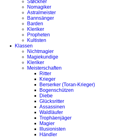
Støckner
Nomagiker
Astralmeister
Bannsänger
Barden
Kleriker
Propheten
Kultisten
Klassen
Nichtmagier
Magiekundige
Kleriker
Meisterschaften
Ritter
Krieger
Berserker (Toran-Krieger)
Bogenschützen
Diebe
Glücksritter
Assassinen
Waldläufer
Trophäenjäger
Magier
Illusionisten
Händler