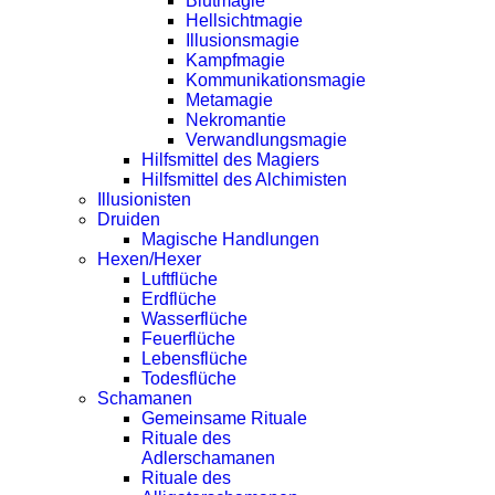
Blutmagie
Hellsichtmagie
Illusionsmagie
Kampfmagie
Kommunikationsmagie
Metamagie
Nekromantie
Verwandlungsmagie
Hilfsmittel des Magiers
Hilfsmittel des Alchimisten
Illusionisten
Druiden
Magische Handlungen
Hexen/Hexer
Luftflüche
Erdflüche
Wasserflüche
Feuerflüche
Lebensflüche
Todesflüche
Schamanen
Gemeinsame Rituale
Rituale des
Adlerschamanen
Rituale des