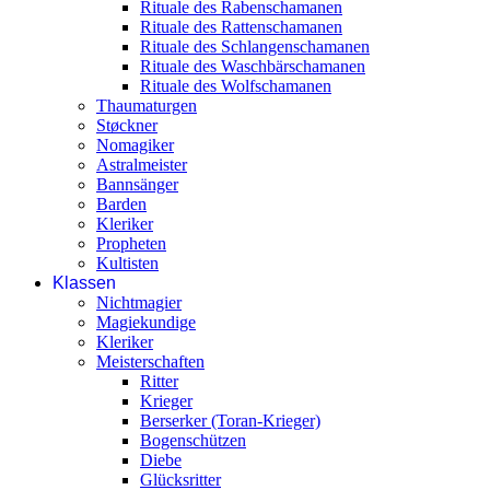
Rituale des Rabenschamanen
Rituale des Rattenschamanen
Rituale des Schlangenschamanen
Rituale des Waschbärschamanen
Rituale des Wolfschamanen
Thaumaturgen
Støckner
Nomagiker
Astralmeister
Bannsänger
Barden
Kleriker
Propheten
Kultisten
Klassen
Nichtmagier
Magiekundige
Kleriker
Meisterschaften
Ritter
Krieger
Berserker (Toran-Krieger)
Bogenschützen
Diebe
Glücksritter