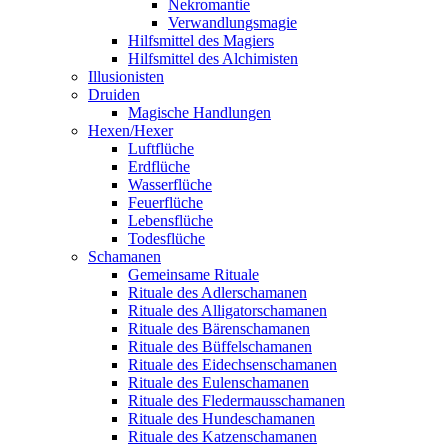
Nekromantie
Verwandlungsmagie
Hilfsmittel des Magiers
Hilfsmittel des Alchimisten
Illusionisten
Druiden
Magische Handlungen
Hexen/Hexer
Luftflüche
Erdflüche
Wasserflüche
Feuerflüche
Lebensflüche
Todesflüche
Schamanen
Gemeinsame Rituale
Rituale des Adlerschamanen
Rituale des Alligatorschamanen
Rituale des Bärenschamanen
Rituale des Büffelschamanen
Rituale des Eidechsenschamanen
Rituale des Eulenschamanen
Rituale des Fledermausschamanen
Rituale des Hundeschamanen
Rituale des Katzenschamanen