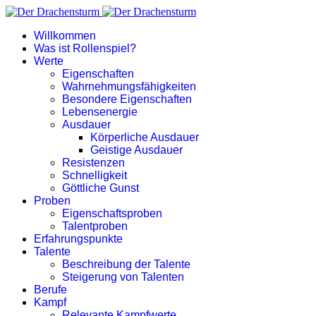
Willkommen
Was ist Rollenspiel?
Werte
Eigenschaften
Wahrnehmungsfähigkeiten
Besondere Eigenschaften
Lebensenergie
Ausdauer
Körperliche Ausdauer
Geistige Ausdauer
Resistenzen
Schnelligkeit
Göttliche Gunst
Proben
Eigenschaftsproben
Talentproben
Erfahrungspunkte
Talente
Beschreibung der Talente
Steigerung von Talenten
Berufe
Kampf
Relevante Kampfwerte