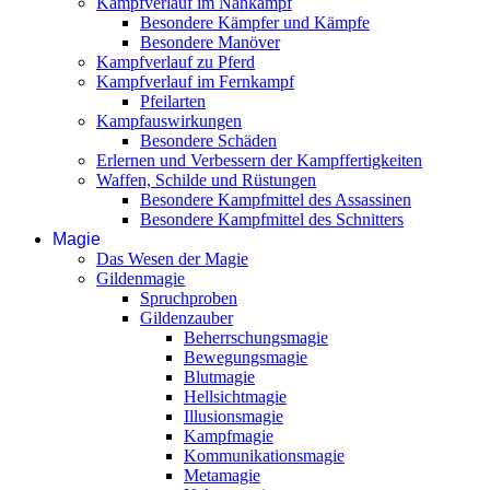
Kampfverlauf im Nahkampf
Besondere Kämpfer und Kämpfe
Besondere Manöver
Kampfverlauf zu Pferd
Kampfverlauf im Fernkampf
Pfeilarten
Kampfauswirkungen
Besondere Schäden
Erlernen und Verbessern der Kampffertigkeiten
Waffen, Schilde und Rüstungen
Besondere Kampfmittel des Assassinen
Besondere Kampfmittel des Schnitters
Magie
Das Wesen der Magie
Gildenmagie
Spruchproben
Gildenzauber
Beherrschungsmagie
Bewegungsmagie
Blutmagie
Hellsichtmagie
Illusionsmagie
Kampfmagie
Kommunikationsmagie
Metamagie