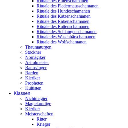
Rituale des Eulenschamanen
Rituale des Fledermausschamanen
Rituale des Hundeschamanen
Rituale des Katzenschamanen
Rituale des Rabenschamanen
Rituale des Rattenschamanen
Rituale des Schlangenschamanen
Rituale des Waschbärschamanen
Rituale des Wolfschamanen
Thaumaturgen
Støckner
Nomagiker
Astralmeister
Bannsänger
Barden
Kleriker
Propheten
Kultisten
Klassen
Nichtmagier
Magiekundige
Kleriker
Meisterschaften
Ritter
Krieger