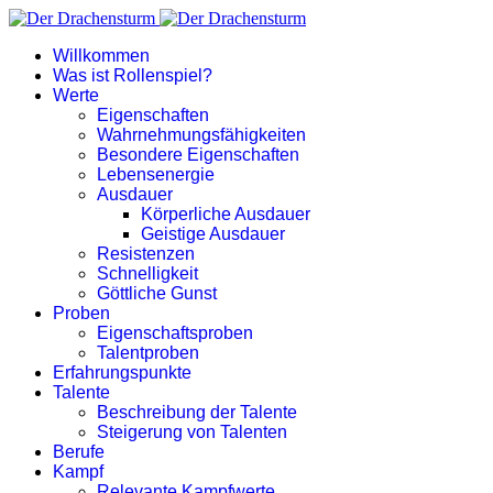
Willkommen
Was ist Rollenspiel?
Werte
Eigenschaften
Wahrnehmungsfähigkeiten
Besondere Eigenschaften
Lebensenergie
Ausdauer
Körperliche Ausdauer
Geistige Ausdauer
Resistenzen
Schnelligkeit
Göttliche Gunst
Proben
Eigenschaftsproben
Talentproben
Erfahrungspunkte
Talente
Beschreibung der Talente
Steigerung von Talenten
Berufe
Kampf
Relevante Kampfwerte