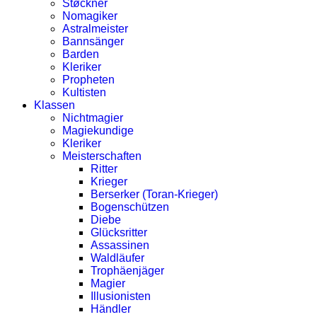
Støckner
Nomagiker
Astralmeister
Bannsänger
Barden
Kleriker
Propheten
Kultisten
Klassen
Nichtmagier
Magiekundige
Kleriker
Meisterschaften
Ritter
Krieger
Berserker (Toran-Krieger)
Bogenschützen
Diebe
Glücksritter
Assassinen
Waldläufer
Trophäenjäger
Magier
Illusionisten
Händler