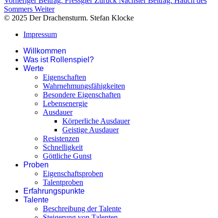
Vorheriger Beitrag: Fressgier
Zurück
Nächster Beitrag: Hauch des
Sommers
Weiter
© 2025 Der Drachensturm. Stefan Klocke
Impressum
Willkommen
Was ist Rollenspiel?
Werte
Eigenschaften
Wahrnehmungsfähigkeiten
Besondere Eigenschaften
Lebensenergie
Ausdauer
Körperliche Ausdauer
Geistige Ausdauer
Resistenzen
Schnelligkeit
Göttliche Gunst
Proben
Eigenschaftsproben
Talentproben
Erfahrungspunkte
Talente
Beschreibung der Talente
Steigerung von Talenten