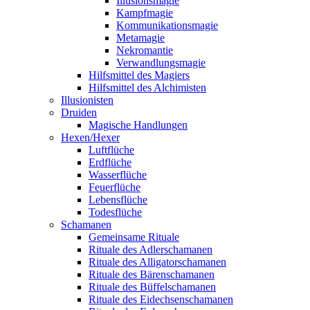
Illusionsmagie
Kampfmagie
Kommunikationsmagie
Metamagie
Nekromantie
Verwandlungsmagie
Hilfsmittel des Magiers
Hilfsmittel des Alchimisten
Illusionisten
Druiden
Magische Handlungen
Hexen/Hexer
Luftflüche
Erdflüche
Wasserflüche
Feuerflüche
Lebensflüche
Todesflüche
Schamanen
Gemeinsame Rituale
Rituale des Adlerschamanen
Rituale des Alligatorschamanen
Rituale des Bärenschamanen
Rituale des Büffelschamanen
Rituale des Eidechsenschamanen