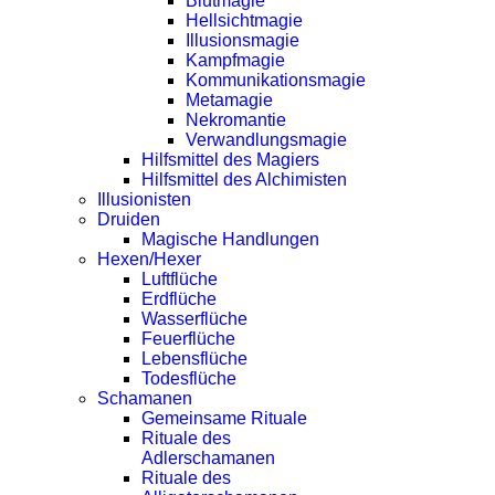
Blutmagie
Hellsichtmagie
Illusionsmagie
Kampfmagie
Kommunikationsmagie
Metamagie
Nekromantie
Verwandlungsmagie
Hilfsmittel des Magiers
Hilfsmittel des Alchimisten
Illusionisten
Druiden
Magische Handlungen
Hexen/Hexer
Luftflüche
Erdflüche
Wasserflüche
Feuerflüche
Lebensflüche
Todesflüche
Schamanen
Gemeinsame Rituale
Rituale des
Adlerschamanen
Rituale des