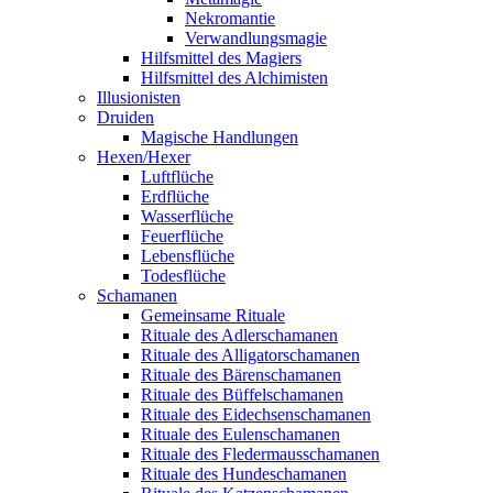
Nekromantie
Verwandlungsmagie
Hilfsmittel des Magiers
Hilfsmittel des Alchimisten
Illusionisten
Druiden
Magische Handlungen
Hexen/Hexer
Luftflüche
Erdflüche
Wasserflüche
Feuerflüche
Lebensflüche
Todesflüche
Schamanen
Gemeinsame Rituale
Rituale des Adlerschamanen
Rituale des Alligatorschamanen
Rituale des Bärenschamanen
Rituale des Büffelschamanen
Rituale des Eidechsenschamanen
Rituale des Eulenschamanen
Rituale des Fledermausschamanen
Rituale des Hundeschamanen