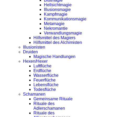
Blutmagie
Hellsichtmagie
Illusionsmagie
Kampfmagie
Kommunikationsmagie
Metamagie
Nekromantie
Verwandlungsmagie
Hilfsmittel des Magiers
Hilfsmittel des Alchimisten
Illusionisten
Druiden
Magische Handlungen
Hexen/Hexer
Luftflüche
Erdflüche
Wasserflüche
Feuerflüche
Lebensflüche
Todesflüche
Schamanen
Gemeinsame Rituale
Rituale des
Adlerschamanen
Rituale des