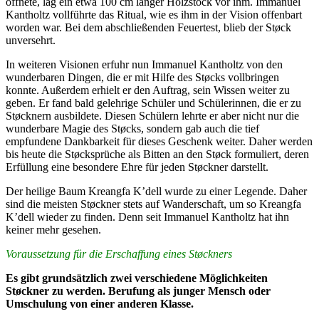
öffnete, lag ein etwa 100 cm langer Holzstock vor ihm. Immanuel
Kantholtz vollführte das Ritual, wie es ihm in der Vision offenbart
worden war. Bei dem abschließenden Feuertest, blieb der Støck
unversehrt.
In weiteren Visionen erfuhr nun Immanuel Kantholtz von den
wunderbaren Dingen, die er mit Hilfe des Støcks vollbringen
konnte. Außerdem erhielt er den Auftrag, sein Wissen weiter zu
geben. Er fand bald gelehrige Schüler und Schülerinnen, die er zu
Støcknern ausbildete. Diesen Schülern lehrte er aber nicht nur die
wunderbare Magie des Støcks, sondern gab auch die tief
empfundene Dankbarkeit für dieses Geschenk weiter. Daher werden
bis heute die Støcksprüche als Bitten an den Støck formuliert, deren
Erfüllung eine besondere Ehre für jeden Støckner darstellt.
Der heilige Baum Kreangfa K’dell wurde zu einer Legende. Daher
sind die meisten Støckner stets auf Wanderschaft, um so Kreangfa
K’dell wieder zu finden. Denn seit Immanuel Kantholtz hat ihn
keiner mehr gesehen.
Voraussetzung für die Erschaffung eines Støckners
Es gibt grundsätzlich zwei verschiedene Möglichkeiten
Støckner zu werden. Berufung als junger Mensch oder
Umschulung von einer anderen Klasse.