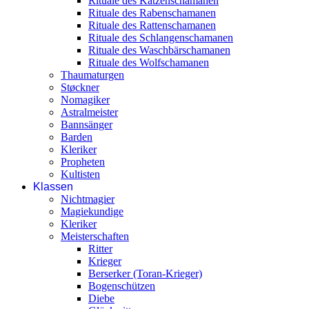
Rituale des Katzenschamanen
Rituale des Rabenschamanen
Rituale des Rattenschamanen
Rituale des Schlangenschamanen
Rituale des Waschbärschamanen
Rituale des Wolfschamanen
Thaumaturgen
Støckner
Nomagiker
Astralmeister
Bannsänger
Barden
Kleriker
Propheten
Kultisten
Klassen
Nichtmagier
Magiekundige
Kleriker
Meisterschaften
Ritter
Krieger
Berserker (Toran-Krieger)
Bogenschützen
Diebe