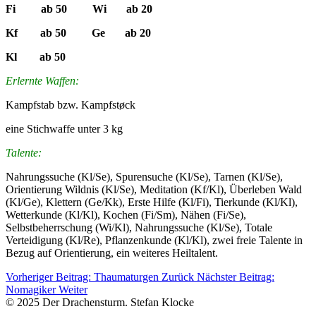
Fi ab 50 Wi ab 20
Kf ab 50 Ge ab 20
Kl ab 50
Erlernte Waffen:
Kampfstab bzw. Kampfstøck
eine Stichwaffe unter 3 kg
Talente:
Nahrungssuche (Kl/Se), Spurensuche (Kl/Se), Tarnen (Kl/Se),
Orientierung Wildnis (Kl/Se), Meditation (Kf/Kl), Überleben Wald
(Kl/Ge), Klettern (Ge/Kk), Erste Hilfe (Kl/Fi), Tierkunde (Kl/Kl),
Wetterkunde (Kl/Kl), Kochen (Fi/Sm), Nähen (Fi/Se),
Selbstbeherrschung (Wi/Kl), Nahrungssuche (Kl/Se), Totale
Verteidigung (Kl/Re), Pflanzenkunde (Kl/Kl), zwei freie Talente in
Bezug auf Orientierung, ein weiteres Heiltalent.
Vorheriger Beitrag: Thaumaturgen
Zurück
Nächster Beitrag:
Nomagiker
Weiter
© 2025 Der Drachensturm. Stefan Klocke