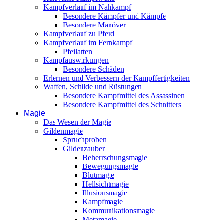
Kampfverlauf im Nahkampf
Besondere Kämpfer und Kämpfe
Besondere Manöver
Kampfverlauf zu Pferd
Kampfverlauf im Fernkampf
Pfeilarten
Kampfauswirkungen
Besondere Schäden
Erlernen und Verbessern der Kampffertigkeiten
Waffen, Schilde und Rüstungen
Besondere Kampfmittel des Assassinen
Besondere Kampfmittel des Schnitters
Magie
Das Wesen der Magie
Gildenmagie
Spruchproben
Gildenzauber
Beherrschungsmagie
Bewegungsmagie
Blutmagie
Hellsichtmagie
Illusionsmagie
Kampfmagie
Kommunikationsmagie
Metamagie