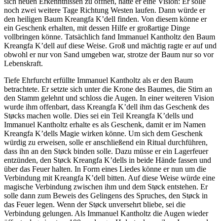
sich neuen Erkenntnissen zu öffnen, hatte er eine Vision: Er solle
noch zwei weitere Tage Richtung Westen laufen. Dann würde er
den heiligen Baum Kreangfa K’dell finden. Von diesem könne er
ein Geschenk erhalten, mit dessen Hilfe er großartige Dinge
vollbringen könne. Tatsächlich fand Immanuel Kantholtz den Baum
Kreangfa K’dell auf diese Weise. Groß und mächtig ragte er auf und
obwohl er nur von Sand umgeben war, strotze der Baum nur so vor
Lebenskraft.
Tiefe Ehrfurcht erfüllte Immanuel Kantholtz als er den Baum
betrachtete. Er setzte sich unter die Krone des Baumes, die Stirn an
den Stamm gelehnt und schloss die Augen. In einer weiteren Vision
wurde ihm offenbart, dass Kreangfa K’dell ihm das Geschenk des
Støcks machen wolle. Dies sei ein Teil Kreangfa K’dells und
Immanuel Kantholtz erhalte es als Geschenk, damit er im Namen
Kreangfa K’dells Magie wirken könne. Um sich dem Geschenk
würdig zu erweisen, solle er anschließend ein Ritual durchführen,
dass ihn an den Støck binden solle. Dazu müsse er ein Lagerfeuer
entzünden, den Støck Kreangfa K’dells in beide Hände fassen und
über das Feuer halten. In Form eines Liedes könne er nun um die
Verbindung mit Kreangfa K’dell bitten. Auf diese Weise würde eine
magische Verbindung zwischen ihm und dem Støck entstehen. Er
solle dann zum Beweis des Gelingens des Spruches, den Støck in
das Feuer legen. Wenn der Støck unversehrt bliebe, sei die
Verbindung gelungen. Als Immanuel Kantholtz die Augen wieder