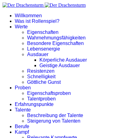
Willkommen
Was ist Rollenspiel?
Werte
Eigenschaften
Wahrnehmungsfähigkeiten
Besondere Eigenschaften
Lebensenergie
Ausdauer
Körperliche Ausdauer
Geistige Ausdauer
Resistenzen
Schnelligkeit
Göttliche Gunst
Proben
Eigenschaftsproben
Talentproben
Erfahrungspunkte
Talente
Beschreibung der Talente
Steigerung von Talenten
Berufe
Kampf
Relevante Kampfwerte