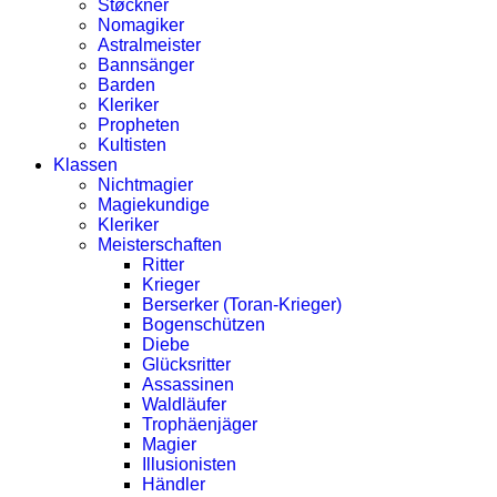
Støckner
Nomagiker
Astralmeister
Bannsänger
Barden
Kleriker
Propheten
Kultisten
Klassen
Nichtmagier
Magiekundige
Kleriker
Meisterschaften
Ritter
Krieger
Berserker (Toran-Krieger)
Bogenschützen
Diebe
Glücksritter
Assassinen
Waldläufer
Trophäenjäger
Magier
Illusionisten
Händler