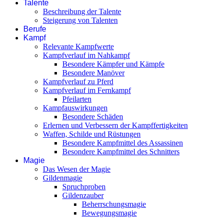
Talente
Beschreibung der Talente
Steigerung von Talenten
Berufe
Kampf
Relevante Kampfwerte
Kampfverlauf im Nahkampf
Besondere Kämpfer und Kämpfe
Besondere Manöver
Kampfverlauf zu Pferd
Kampfverlauf im Fernkampf
Pfeilarten
Kampfauswirkungen
Besondere Schäden
Erlernen und Verbessern der Kampffertigkeiten
Waffen, Schilde und Rüstungen
Besondere Kampfmittel des Assassinen
Besondere Kampfmittel des Schnitters
Magie
Das Wesen der Magie
Gildenmagie
Spruchproben
Gildenzauber
Beherrschungsmagie
Bewegungsmagie