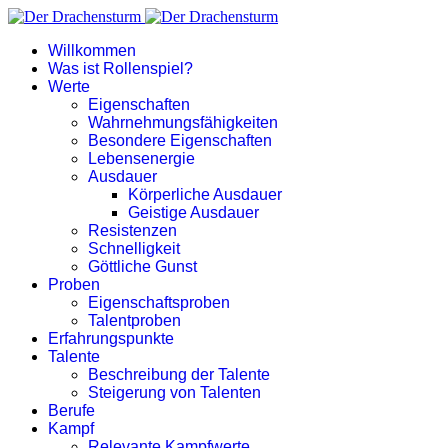
Willkommen
Was ist Rollenspiel?
Werte
Eigenschaften
Wahrnehmungsfähigkeiten
Besondere Eigenschaften
Lebensenergie
Ausdauer
Körperliche Ausdauer
Geistige Ausdauer
Resistenzen
Schnelligkeit
Göttliche Gunst
Proben
Eigenschaftsproben
Talentproben
Erfahrungspunkte
Talente
Beschreibung der Talente
Steigerung von Talenten
Berufe
Kampf
Relevante Kampfwerte