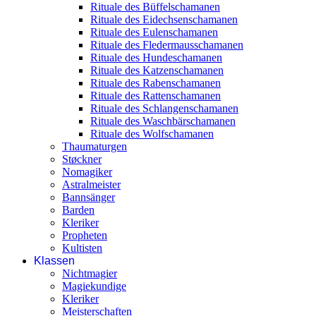
Rituale des Büffelschamanen
Rituale des Eidechsenschamanen
Rituale des Eulenschamanen
Rituale des Fledermausschamanen
Rituale des Hundeschamanen
Rituale des Katzenschamanen
Rituale des Rabenschamanen
Rituale des Rattenschamanen
Rituale des Schlangenschamanen
Rituale des Waschbärschamanen
Rituale des Wolfschamanen
Thaumaturgen
Støckner
Nomagiker
Astralmeister
Bannsänger
Barden
Kleriker
Propheten
Kultisten
Klassen
Nichtmagier
Magiekundige
Kleriker
Meisterschaften