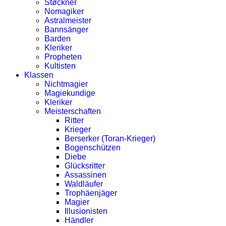
Støckner
Nomagiker
Astralmeister
Bannsänger
Barden
Kleriker
Propheten
Kultisten
Klassen
Nichtmagier
Magiekundige
Kleriker
Meisterschaften
Ritter
Krieger
Berserker (Toran-Krieger)
Bogenschützen
Diebe
Glücksritter
Assassinen
Waldläufer
Trophäenjäger
Magier
Illusionisten
Händler