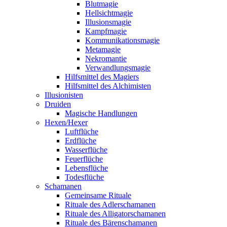
Blutmagie
Hellsichtmagie
Illusionsmagie
Kampfmagie
Kommunikationsmagie
Metamagie
Nekromantie
Verwandlungsmagie
Hilfsmittel des Magiers
Hilfsmittel des Alchimisten
Illusionisten
Druiden
Magische Handlungen
Hexen/Hexer
Luftflüche
Erdflüche
Wasserflüche
Feuerflüche
Lebensflüche
Todesflüche
Schamanen
Gemeinsame Rituale
Rituale des Adlerschamanen
Rituale des Alligatorschamanen
Rituale des Bärenschamanen