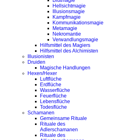
Blutmagie
Hellsichtmagie
Illusionsmagie
Kampfmagie
Kommunikationsmagie
Metamagie
Nekromantie
Verwandlungsmagie
Hilfsmittel des Magiers
Hilfsmittel des Alchimisten
Illusionisten
Druiden
Magische Handlungen
Hexen/Hexer
Luftflüche
Erdflüche
Wasserflüche
Feuerflüche
Lebensflüche
Todesflüche
Schamanen
Gemeinsame Rituale
Rituale des
Adlerschamanen
Rituale des